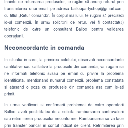
Înainte de returnarea produselor, te rugăm să anunți returul prin
transmiterea unui email pe adresa
balloopartyshop@gmail.com
,
cu titlul „Retur comandă”. În corpul mailului, te rugăm să precizezi
id-ul comenzii. În urmă solicitării de retur, vei fi contactat(ă)
telefonic de către un consultant Balloo pentru validarea
operațiunii.
Neconcordante in comanda
In situatia in care, la primirea coletului, observati neconcordante
cantitative sau calitative la produsele din comanda, va rugam sa
ne informati telefonic si/sau pe email cu privire la problema
identificata, mentionand numarul comenzii, problema constatata
si atasand o poza cu produsele din comanda asa cum le-ati
primit.
In urma verificarii si confirmarii problemei de catre operatorii
Balloo, aveti posibilitatea de a solicita rambursarea contravalorii
sau retrimiterea produselor neconforme. Rambursarea se va face
prin transfer bancar in contul indicat de client. Retrimiterea prin