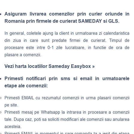
Asiguram livrarea comenzilor prin curier oriunde in
Romania prin firmele de curierat SAMEDAY si GLS.
In general, coletele ajung la client in urmatoarea zi calendaristica
din ziua in care sunt predate firmei de curierat. Timpul de
procesare este intre 0-1 zile lucratoare, in functie de ora de
plasare a comenzii.
Vezi harta locatiilor Sameday Easybox »
Primesti notificari prin sms si email in urmatoarele
etape ale comenzii:
Primesti EMAIL cu rezumatul comenzii in urma plasarii comenzii
pe site.
Primesti mesaj pe Whatsapp la intrarea in procesare a comenzii
tale. Dupa caz, poti sa soliciti modificari ale comenzii sau anularea
acesteia.
Primesti EMAIL in momentul in care comanda ta a iesit din etapa