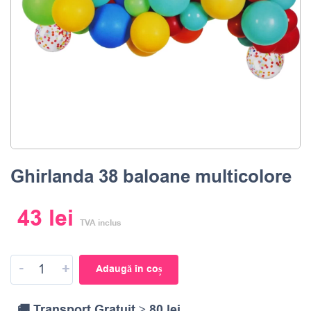
Ghirlanda 38 baloane multicolore
43
lei
TVA inclus
-
+
Adaugă în coș
🚚 Transport Gratuit ≥ 80 lei