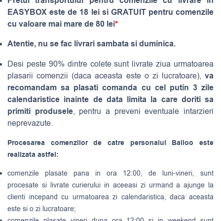
Pretul transportului pentru comenzile cu livrare in
EASYBOX este de 18 lei si GRATUIT pentru comenzile
cu valoare mai mare de 80 lei
*
Atentie, nu se fac livrari sambata si duminica.
Desi peste 90% dintre colete sunt livrate ziua urmatoarea
va
plasarii comenzii (daca aceasta este o zi lucratoare),
recomandam sa plasati comanda cu cel putin 3 zile
calendaristice inainte de data limita la care doriti sa
primiti produsele
, pentru a preveni eventuale intarzieri
neprevazute.
Procesarea comenzilor de catre personalul Balloo este
realizata astfel:
comenzile plasate pana in ora 12:00, de luni-vineri, sunt
procesate si livrate curierului in aceeasi zi urmand a ajunge la
clienti incepand cu urmatoarea zi calendaristica, daca aceasta
este si o zi lucratoare;
comenzile plasate vineri dupa ora 12:00 si in weekend sunt