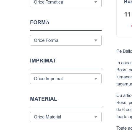
Bos
1
FORMĂ
Pe Ballo
IMPRIMAT
In aceas
Boss, co
lumanari
tacamur
Cu artic
MATERIAL
Boss, pe
de 6 coi
foarte a
Toate ac