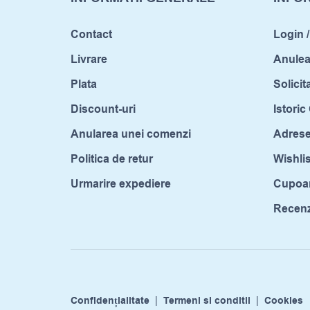
Contact
Login /
Livrare
Anule
Plata
Solicit
Discount-uri
Istori
Anularea unei comenzi
Adrese
Politica de retur
Wishlis
Urmarire expediere
Cupoa
Recenzi
Confidențialitate
|
Termeni si conditii
|
Cookies