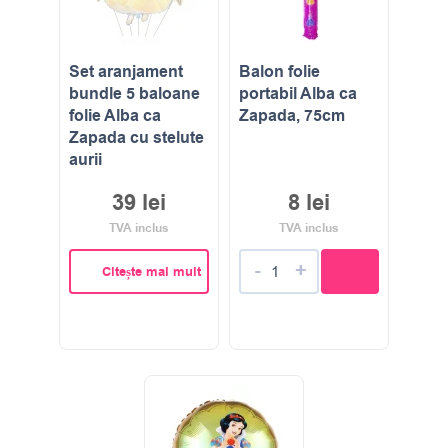
Set aranjament
Balon folie
bundle 5 baloane
portabil Alba ca
folie Alba ca
Zapada, 75cm
Zapada cu stelute
aurii
39
lei
8
lei
TVA inclus
TVA inclus
-
+
Citește mai mult