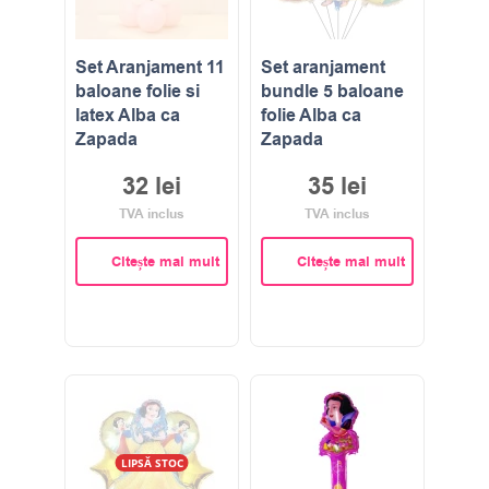
Set Aranjament 11
Set aranjament
baloane folie si
bundle 5 baloane
latex Alba ca
folie Alba ca
Zapada
Zapada
32
lei
35
lei
TVA inclus
TVA inclus
Citește mai mult
Citește mai mult
LIPSĂ STOC