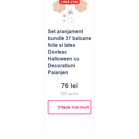
LIPSĂ STOC
Set aranjament
bundle 37 baloane
folie si latex
Dovleac
Halloween cu
Decoratiuni
Paianjen
76
lei
TVA inclus
Citește mai mult