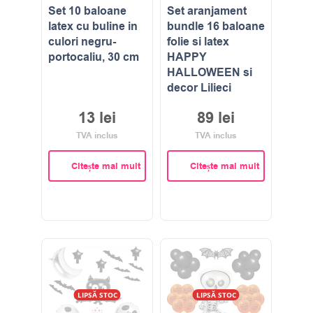
Set 10 baloane
Set aranjament
latex cu buline in
bundle 16 baloane
culori negru-
folie si latex
portocaliu, 30 cm
HAPPY
HALLOWEEN si
decor Lilieci
13
lei
89
lei
TVA inclus
TVA inclus
Citește mai mult
Citește mai mult
LIPSĂ STOC
LIPSĂ STOC