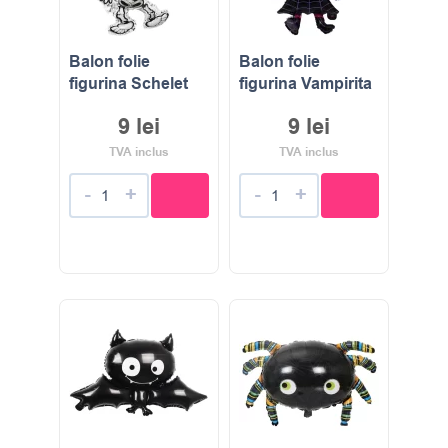
Balon folie
Balon folie
figurina Schelet
figurina Vampirita
9
lei
9
lei
TVA inclus
TVA inclus
-
+
-
+