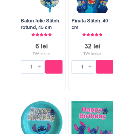
Balon folie Stitch,
Pinata Stitch, 40
rotund, 45 cm
cm
Evaluat la
5.00
stele din 5
Evaluat la
5.00
stele di
6
lei
32
lei
TVA inclus
TVA inclus
-
+
-
+