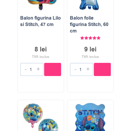
Balon figurina Lilo
Balon folie
si Stitch, 47 cm
figurina Stitch, 60
cm
Evaluat la
5.00
stele di
8
lei
9
lei
TVA inclus
TVA inclus
-
+
-
+