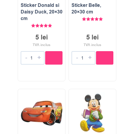
Sticker Donald si
Sticker Belle,
Daisy Duck, 20×30
20×30 cm
cm
Evaluat la
5.00
stele di
Evaluat la
5.00
stele din 5
5
lei
5
lei
TVA inclus
TVA inclus
-
+
-
+