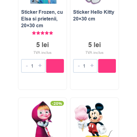
Sticker Frozen, cu
Sticker Hello Kitty
Elsa si prietenii,
20×30 cm
20×30 cm
Evaluat la
5.00
stele din 5
5
lei
5
lei
TVA inclus
TVA inclus
-
+
-
+
-20%