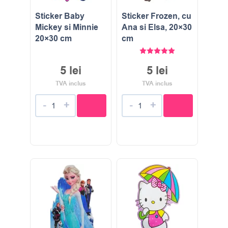
Sticker Baby
Sticker Frozen, cu
Mickey si Minnie
Ana si Elsa, 20×30
20×30 cm
cm
Evaluat la
5.00
stele di
5
lei
5
lei
TVA inclus
TVA inclus
-
+
-
+