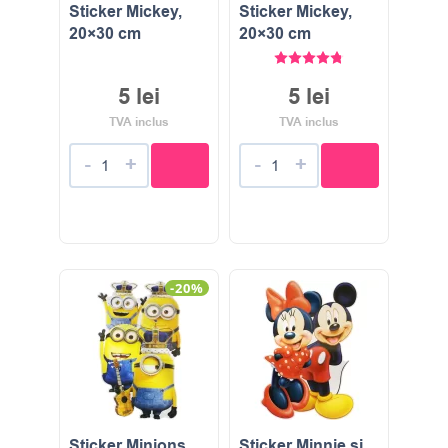
Sticker Mickey,
Sticker Mickey,
20×30 cm
20×30 cm
Evaluat la
4.80
stele di
5
lei
5
lei
TVA inclus
TVA inclus
-
+
-
+
-20%
Sticker Minions,
Sticker Minnie si