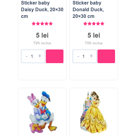
Sticker baby
Sticker baby
Daisy Duck, 20×30
Donald Duck,
cm
20×30 cm
Evaluat la
5.00
stele din 5
Evaluat la
5.00
stele di
5
lei
5
lei
TVA inclus
TVA inclus
-
+
-
+