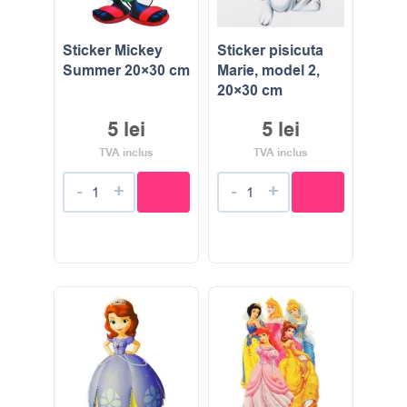
Sticker Mickey
Sticker pisicuta
Summer 20×30 cm
Marie, model 2,
20×30 cm
5
lei
5
lei
TVA inclus
TVA inclus
-
+
-
+