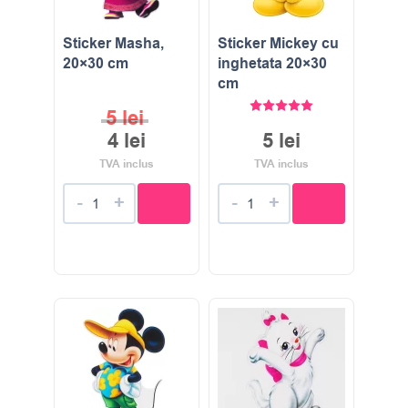
Sticker Masha,
Sticker Mickey cu
20×30 cm
inghetata 20×30
cm
Evaluat la
5.00
stele di
5
lei
4
lei
5
lei
TVA inclus
TVA inclus
-
+
-
+