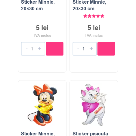
Sticker Minnie,
Sticker Minnie,
20×30 cm
20×30 cm
Evaluat la
5.00
stele di
5
lei
5
lei
TVA inclus
TVA inclus
-
+
-
+
Sticker Minnie,
Sticker pisicuta