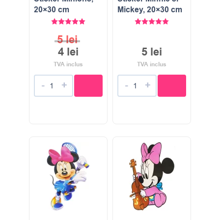
20×30 cm
Mickey, 20×30 cm
Evaluat la
5.00
stele din 5
Evaluat la
5.00
stele di
5
lei
4
lei
5
lei
TVA inclus
TVA inclus
-
+
-
+