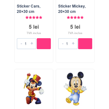
Sticker Cars,
Sticker Mickey,
20×30 cm
20×30 cm
Evaluat la
5.00
stele din 5
Evaluat la
5.00
stele di
5
lei
5
lei
TVA inclus
TVA inclus
-
+
-
+