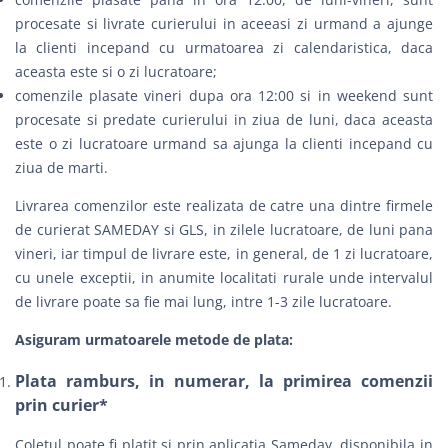
procesate si livrate curierului in aceeasi zi urmand a ajunge
la clienti incepand cu urmatoarea zi calendaristica, daca
aceasta este si o zi lucratoare;
comenzile plasate vineri dupa ora 12:00 si in weekend sunt
procesate si predate curierului in ziua de luni, daca aceasta
este o zi lucratoare urmand sa ajunga la clienti incepand cu
ziua de marti.
Livrarea comenzilor este realizata de catre una dintre firmele
de curierat
SAMEDAY
si
GLS
, in zilele lucratoare, de luni pana
vineri, iar timpul de livrare este, in general, de 1 zi lucratoare,
cu unele exceptii, in anumite localitati rurale unde intervalul
de livrare poate sa fie mai lung, intre 1-3 zile lucratoare.
Asiguram urmatoarele metode de plata:
Plata ramburs, in numerar, la primirea comenzii
prin curier*
Coletul poate fi platit si prin aplicatia Sameday, disponibila in