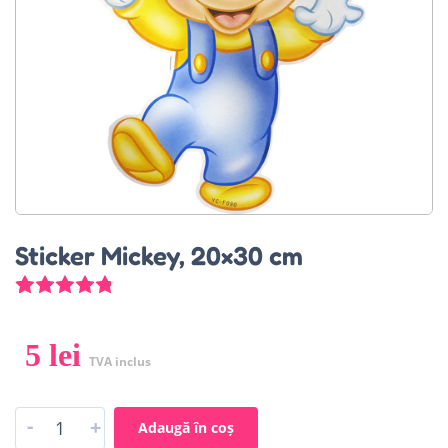
Sticker Mickey, 20×30 cm
5
Evaluat la
4.80
din 5 pe baza a
evaluări ale clienț
5
lei
TVA inclus
-
+
Adaugă în coș