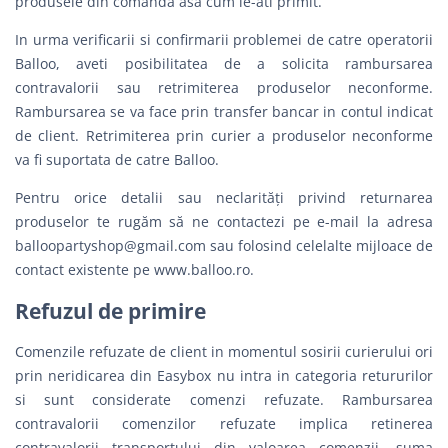
produsele din comanda asa cum le-ati primit.
In urma verificarii si confirmarii problemei de catre operatorii
Balloo, aveti posibilitatea de a solicita rambursarea
contravalorii sau retrimiterea produselor neconforme.
Rambursarea se va face prin transfer bancar in contul indicat
de client. Retrimiterea prin curier a produselor neconforme
va fi suportata de catre Balloo.
Pentru orice detalii sau neclarităţi privind returnarea
produselor te rugăm să ne contactezi pe e-mail la adresa
balloopartyshop@gmail.com
sau folosind celelalte mijloace de
contact existente pe www.balloo.ro.
Refuzul de primire
Comenzile refuzate de client in momentul sosirii curierului ori
prin neridicarea din Easybox nu intra in categoria retururilor
si sunt considerate comenzi refuzate. Rambursarea
contravalorii comenzilor refuzate implica retinerea
contravalorii transportului din valoarea comenzii, suma