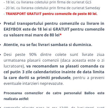
- 18 lei, cu livrarea coletului prin firma de curierat GLS
- 20 lei, cu livrarea coletului prin firma de curierat Sameday
-
TRANSPORT GRATUIT pentru comenzile de peste 80 lei.
Pretul transportului pentru comenzile cu livrare in
EASYBOX este de 18 lei si GRATUIT pentru comenzile
cu valoare mai mare de 80 lei
*
Atentie, nu se fac livrari sambata si duminica.
Desi peste 90% dintre colete sunt livrate ziua
urmatoarea plasarii comenzii (daca aceasta este o zi
lucratoare),
va recomandam sa plasati comanda cu
cel putin 3 zile calendaristice inainte de data limita
la care doriti sa primiti produsele
, pentru a preveni
eventuale intarzieri neprevazute.
Procesarea comenzilor de catre personalul Balloo este
realizata astfel:
comenzile plasate pana in ora 12:00, de luni-vineri, sunt