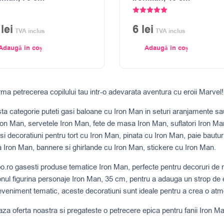
Evaluat la
5.00
stele din 
1
lei
6
lei
TVA inclus
TVA inclus
Adaugă în coș
Adaugă în coș
ma petrecerea copilului tau intr-o adevarata aventura cu eroii Marvel!
ta categorie puteti gasi baloane cu Iron Man in seturi aranjamente sau
Iron Man, servetele Iron Man, fete de masa Iron Man, suflatori Iron Man
si decoratiuni pentru tort cu Iron Man, pinata cu Iron Man, paie baut
 Iron Man, bannere si ghirlande cu Iron Man, stickere cu Iron Man.
o.ro gasesti produse tematice Iron Man, perfecte pentru decoruri de ne
nul figurina personaje Iron Man, 35 cm, pentru a adauga un strop de e
veniment tematic, aceste decoratiuni sunt ideale pentru a crea o atmo
za oferta noastra si pregateste o petrecere epica pentru fanii Iron Ma