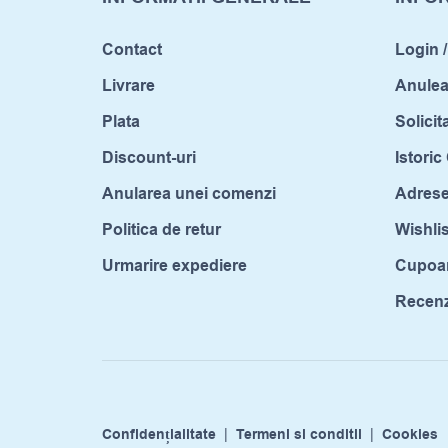
Contact
Login /
Livrare
Anule
Plata
Solicit
Discount-uri
Istori
Anularea unei comenzi
Adrese
Politica de retur
Wishlis
Urmarire expediere
Cupoa
Recenzi
Confidențialitate
|
Termeni si conditii
|
Cookies