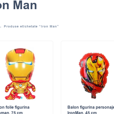
on Man
Produse etichetate “Iron Man”
on folie figurina
Balon figurina personaj
nman, 75 cm
IronMan, 45 cm