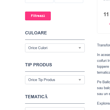
1
Filtrează
CULOARE
Transfor
In aceas
coifuri 
TIP PRODUS
toppere 
tematica
Pe Ballo
sau balo
sau un e
TEMATICĂ
Explorea