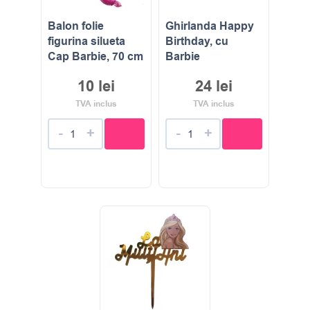
Balon folie
Ghirlanda Happy
figurina silueta
Birthday, cu
Cap Barbie, 70 cm
Barbie
10
lei
24
lei
TVA inclus
TVA inclus
-
+
-
+