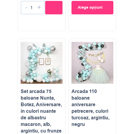
-
+
Alege opțiuni
Set arcada 75
Arcada 110
baloane Nunta,
baloane
Botez, Aniversare,
aniversare
in culori nuante
petrecere, culori
de albastru
turcoaz, argintiu,
macaron, alb,
negru
argintiu, cu frunze