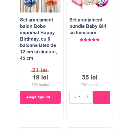
Set aranjament
Set aranjament
balon Bobo
bundle Baby Girl
imprimat Happy
cu Inimioare
Birthday, cu 6
Evaluat la
5.00
stele di
baloane latex de
12 cm si ciucure,
45 cm
21
lei
19
lei
35
lei
TVA inclus
TVA inclus
-
+
Alege opțiuni