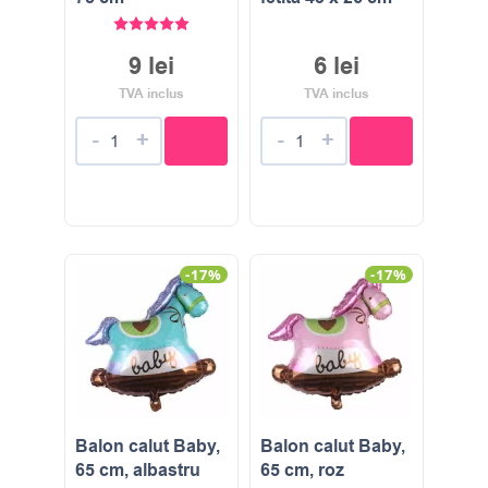
Evaluat la
5.00
stele din 5
9
lei
6
lei
TVA inclus
TVA inclus
-
+
-
+
-17%
-17%
Balon calut Baby,
Balon calut Baby,
65 cm, albastru
65 cm, roz