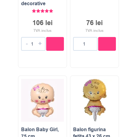
decorative
Evaluat la
5.00
stele din 5
106
lei
76
lei
TVA inclus
TVA inclus
-
+
Balon Baby Girl,
Balon figurina
75 cm
fetita 43 x 26 cm