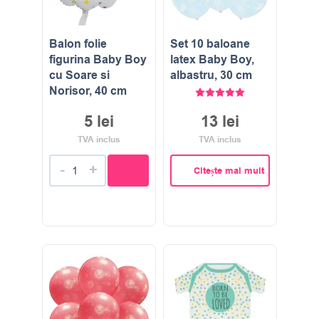
Balon folie
Set 10 baloane
figurina Baby Boy
latex Baby Boy,
cu Soare si
albastru, 30 cm
Norisor, 40 cm
Evaluat la
5.00
stele di
5
lei
13
lei
TVA inclus
TVA inclus
-
+
Citește mai mult