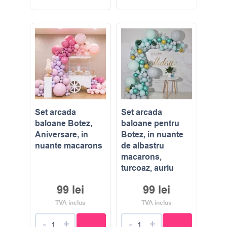
Set arcada
Set arcada
baloane Botez,
baloane pentru
Aniversare, in
Botez, in nuante
nuante macarons
de albastru
macarons,
turcoaz, auriu
99
lei
99
lei
TVA inclus
TVA inclus
-
+
-
+