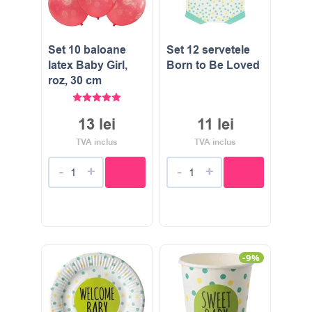
Set 10 baloane
Set 12 servetele
latex Baby Girl,
Born to Be Loved
roz, 30 cm
Evaluat la
5.00
stele din 5
13
lei
11
lei
TVA inclus
TVA inclus
-
+
-
+
-9%