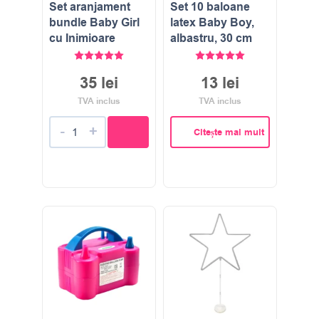
Set aranjament
Set 10 baloane
bundle Baby Girl
latex Baby Boy,
cu Inimioare
albastru, 30 cm
Evaluat la
5.00
stele din 5
Evaluat la
5.00
stele di
35
lei
13
lei
TVA inclus
TVA inclus
-
+
Citește mai mult