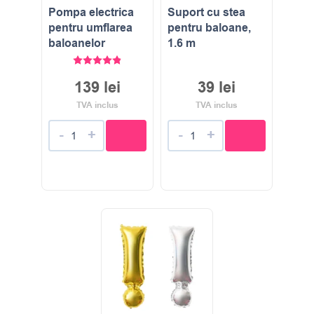
Pompa electrica
Suport cu stea
pentru umflarea
pentru baloane,
baloanelor
1.6 m
Evaluat la
4.86
stele din 5
139
lei
39
lei
TVA inclus
TVA inclus
-
+
-
+