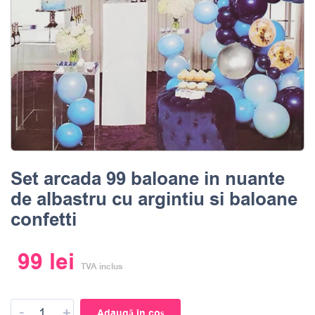
Set arcada 99 baloane in nuante
de albastru cu argintiu si baloane
confetti
99
lei
TVA inclus
-
+
Adaugă în coș