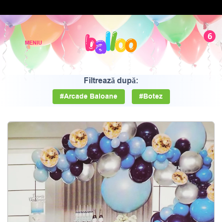
6
Filtrează după:
#Arcade Baloane
#Botez