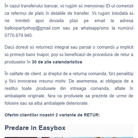
În cazul transferului bancar, vă rugăm să menționați ID-ul comenzii
ca referință de plată în detaliile de transfer. Vă rugăm totodata să
ne trimiteti apoi dovada plății pe email la adresa
balloopartyshop@gmail.com
sau pe whatsapp/sms la numărul
0770.679.940.
Dacă dorești să returnezi integral sau parțial o comandă şi implicit
să primești banii înapoi, poți să beneficiezi de procedura de retur a
produselor în
30 de zile calendaristice
.
În calitate de client, ai dreptul de a returna comanda, fără penalităţi
şi fără invocarea vreunui motiv. De asemenea, ai obligația de a
restitui toate produsele din intreaga comanda, aflate în
ambalajele originale, fara ca produsele sa prezinte de urme de
folosire sau sa aiba ambalajele deteriorate.
Oferim clientilor noastri 2 variante de RETUR:
Predare in Easybox