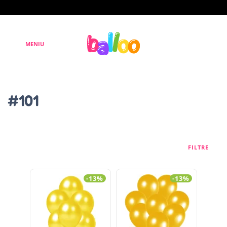
#101
FILTRE
-13%
-13%