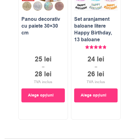
Panou decorativ
Set aranjament
cu paiete 30×30
baloane litere
cm
Happy Birthday,
13 baloane
Evaluat la
4.86
stele di
25
lei
24
lei
–
–
28
lei
26
lei
TVA inclus
TVA inclus
Alege opțiuni
Alege opțiuni