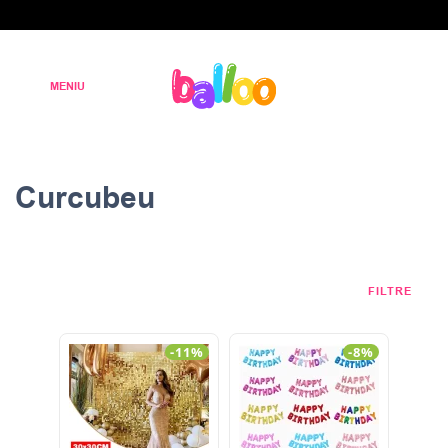
Curcubeu
FILTRE
-11%
-8%