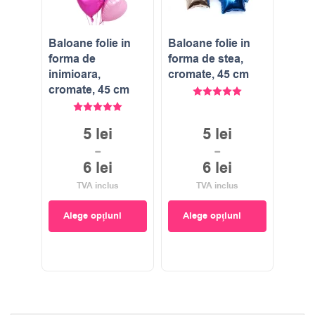
Baloane folie in
Baloane folie in
forma de
forma de stea,
inimioara,
cromate, 45 cm
cromate, 45 cm
Evaluat la
5.00
stele di
Evaluat la
5.00
stele din 5
5
lei
5
lei
–
–
6
lei
6
lei
TVA inclus
TVA inclus
Alege opțiuni
Alege opțiuni