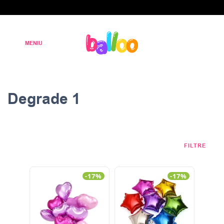
Degrade 1
FILTRE
-17%
-17%