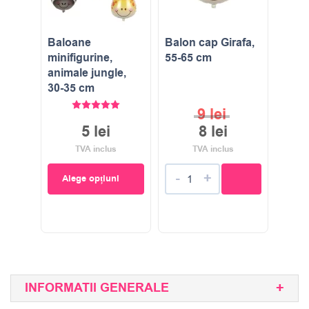
Baloane
Balon cap Girafa,
minifigurine,
55-65 cm
animale jungle,
30-35 cm
Evaluat la
5.00
stele din 5
9
lei
5
lei
8
lei
TVA inclus
TVA inclus
-
+
Alege opțiuni
INFORMATII GENERALE