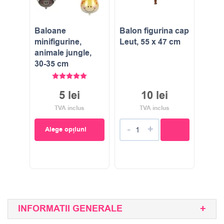
Baloane
Balon figurina cap
minifigurine,
Leut, 55 x 47 cm
animale jungle,
30-35 cm
Evaluat la
5.00
stele din 5
5
lei
10
lei
TVA inclus
TVA inclus
-
+
Alege opțiuni
INFORMATII GENERALE