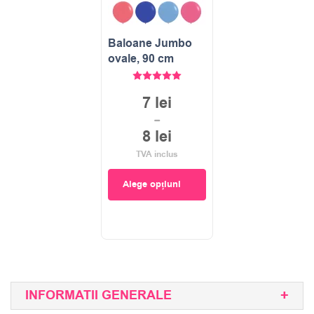
Baloane Jumbo
ovale, 90 cm
Evaluat la
5.00
stele din 5
7
lei
–
8
lei
TVA inclus
Alege opțiuni
INFORMATII GENERALE