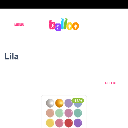
Lila
FILTRE
-13%