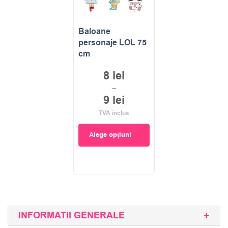
Baloane
personaje LOL 75
cm
8
lei
–
9
lei
TVA inclus
Alege opțiuni
INFORMATII GENERALE