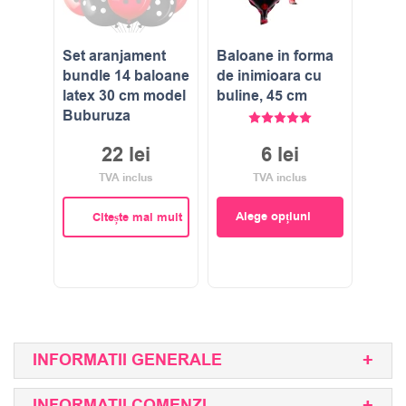
Set aranjament
Baloane in forma
bundle 14 baloane
de inimioara cu
latex 30 cm model
buline, 45 cm
Buburuza
Evaluat la
5.00
stele di
22
lei
6
lei
TVA inclus
TVA inclus
Alege opțiuni
Citește mai mult
INFORMATII GENERALE
INFORMATII COMENZI