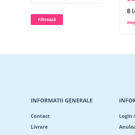
8
l
Filtrează
Aleg
INFORMATII GENERALE
INFO
Contact
Login 
Livrare
Anule