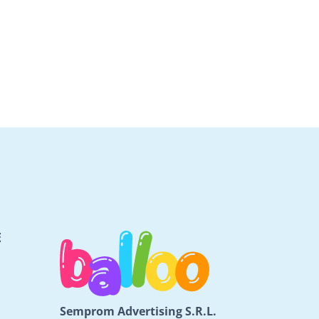
E
Semprom Advertising S.R.L.