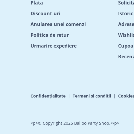
Plata
Solici
Discount-uri
Istori
Anularea unei comenzi
Adrese
Politica de retur
Wishli
Urmarire expediere
Cupoa
Recenzi
Confidențialitate
|
Termeni si conditii
|
Cookie
<p>© Copyright 2025 Balloo Party Shop.</p>