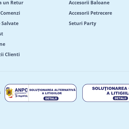
ta un Retur
Accesorii Baloane
c Comenzi
Accesorii Petrecere
 Salvate
Seturi Party
st
ne
i Clienti
s