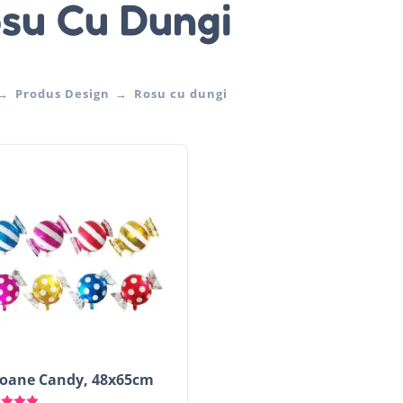
su Cu Dungi
Produs Design
Rosu cu dungi
oane Candy, 48x65cm
Evaluat la
5.00
stele din 5