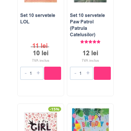
Set 10 servetele
Set 10 servetele
LOL
Paw Patrol
(Patrula
Catelusilor)
Evaluat la
5.00
stele di
11
lei
10
lei
12
lei
TVA inclus
TVA inclus
-
+
-
+
-15%