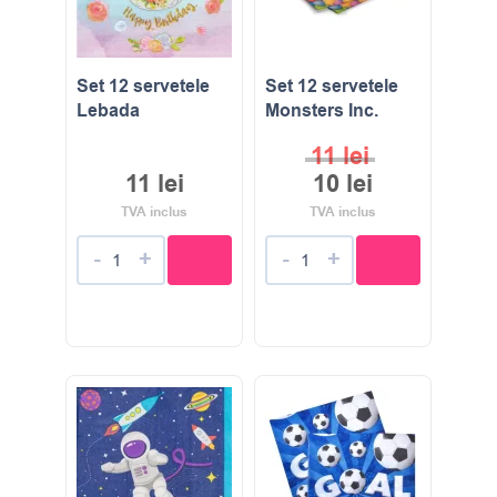
Set 12 servetele
Set 12 servetele
Lebada
Monsters Inc.
11
lei
11
lei
10
lei
TVA inclus
TVA inclus
-
+
-
+