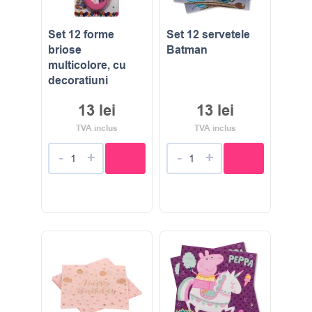
Set 12 forme
Set 12 servetele
briose
Batman
multicolore, cu
decoratiuni
13
lei
13
lei
TVA inclus
TVA inclus
-
+
-
+