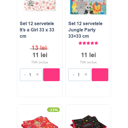
Set 12 servetele
Set 12 servetele
It’s a Girl 33 x 33
Jungle Party
cm
33×33 cm
Evaluat la
5.00
stele di
13
lei
11
lei
11
lei
TVA inclus
TVA inclus
-
+
-
+
-23%