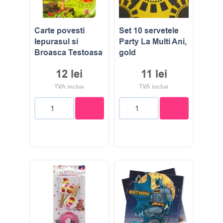
Carte povesti
Set 10 servetele
Iepurasul si
Party La Multi Ani,
Broasca Testoasa
gold
12
lei
11
lei
TVA inclus
TVA inclus