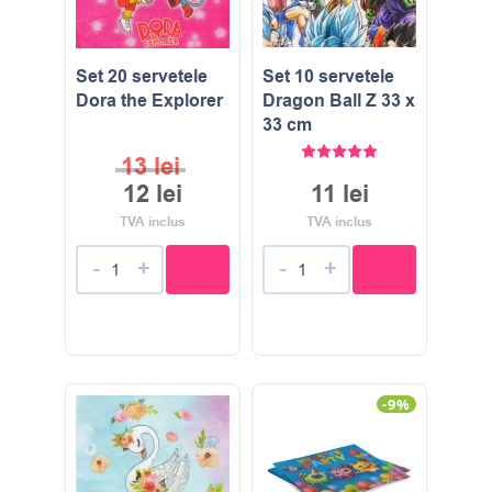
Set 20 servetele
Set 10 servetele
Dora the Explorer
Dragon Ball Z 33 x
33 cm
Evaluat la
5.00
stele di
13
lei
12
lei
11
lei
TVA inclus
TVA inclus
-
+
-
+
-9%