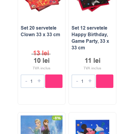
Set 20 servetele
Set 12 servetele
Clown 33 x 33 cm
Happy Birthday,
Game Party, 33 x
33 cm
13
lei
10
lei
11
lei
TVA inclus
TVA inclus
-
+
-
+
-8%