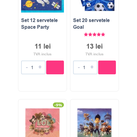
Set 12 servetele
Set 20 servetele
Space Party
Goal
Evaluat la
5.00
stele di
11
lei
13
lei
TVA inclus
TVA inclus
-
+
-
+
-9%