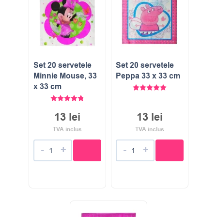
Set 20 servetele
Set 20 servetele
Minnie Mouse, 33
Peppa 33 x 33 cm
x 33 cm
Evaluat la
5.00
stele di
Evaluat la
4.80
stele din 5
13
lei
13
lei
TVA inclus
TVA inclus
-
+
-
+