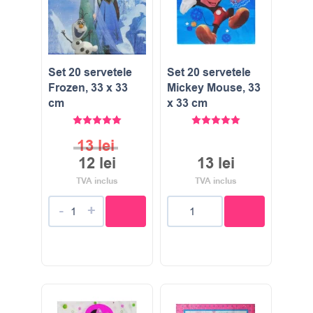
Set 20 servetele
Set 20 servetele
Frozen, 33 x 33
Mickey Mouse, 33
cm
x 33 cm
Evaluat la
5.00
stele din 5
Evaluat la
5.00
stele di
13
lei
12
lei
13
lei
TVA inclus
TVA inclus
-
+