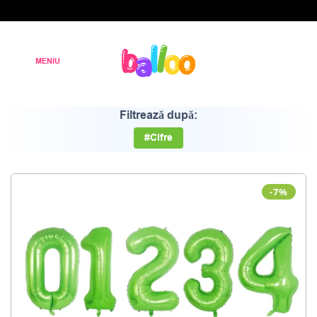
Filtrează după:
#Cifre
-7%