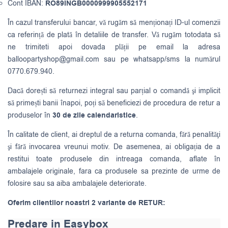
Cont IBAN:
RO89INGB0000999905552171
În cazul transferului bancar, vă rugăm să menționați ID-ul comenzii
ca referință de plată în detaliile de transfer. Vă rugăm totodata să
ne trimiteti apoi dovada plății pe email la adresa
balloopartyshop@gmail.com
sau pe whatsapp/sms la numărul
0770.679.940.
Dacă dorești să returnezi integral sau parțial o comandă şi implicit
să primești banii înapoi, poți să beneficiezi de procedura de retur a
produselor în
30 de zile calendaristice
.
În calitate de client, ai dreptul de a returna comanda, fără penalităţi
şi fără invocarea vreunui motiv. De asemenea, ai obligația de a
restitui toate produsele din intreaga comanda, aflate în
ambalajele originale, fara ca produsele sa prezinte de urme de
folosire sau sa aiba ambalajele deteriorate.
Oferim clientilor noastri 2 variante de RETUR:
Predare in Easybox