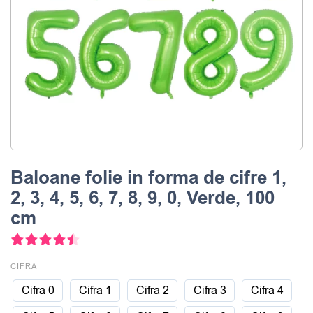
Baloane folie in forma de cifre 1,
2, 3, 4, 5, 6, 7, 8, 9, 0, Verde, 100
cm
4
Evaluat la
4.50
din 5 pe baza a
evaluări ale clienților
CIFRA
Cifra 0
Cifra 1
Cifra 2
Cifra 3
Cifra 4