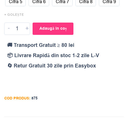
Cifra 5
Cifra 6
Cifra 7
Cifra 8
Cifra 9
× GOLEȘTE
-
+
Adaugă în coș
🚚 Transport Gratuit ≥ 80 lei
📦 Livrare Rapidă din stoc 1-2 zile L-V
🔄 Retur Gratuit 30 zile prin Easybox
COD PRODUS:
875