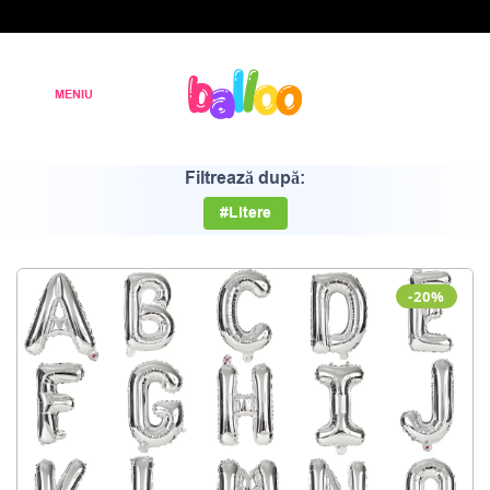
Filtrează după:
#Litere
-20%