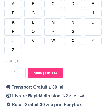
A
B
C
D
E
F
G
H
I
J
K
L
M
N
O
P
Q
R
S
T
U
V
W
X
Y
Z
× GOLEȘTE
-
+
Adaugă în coș
🚚 Transport Gratuit ≥ 80 lei
📦 Livrare Rapidă din stoc 1-2 zile L-V
🔄 Retur Gratuit 30 zile prin Easybox