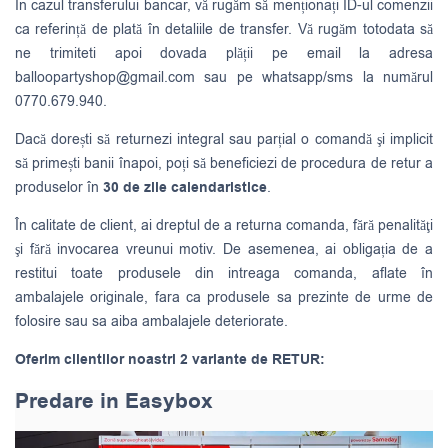
În cazul transferului bancar, vă rugăm să menționați ID-ul comenzii
ca referință de plată în detaliile de transfer. Vă rugăm totodata să
ne trimiteti apoi dovada plății pe email la adresa
balloopartyshop@gmail.com
sau pe whatsapp/sms la numărul
0770.679.940.
Dacă dorești să returnezi integral sau parțial o comandă şi implicit
să primești banii înapoi, poți să beneficiezi de procedura de retur a
produselor în
30 de zile calendaristice
.
În calitate de client, ai dreptul de a returna comanda, fără penalităţi
şi fără invocarea vreunui motiv. De asemenea, ai obligația de a
restitui toate produsele din intreaga comanda, aflate în
ambalajele originale, fara ca produsele sa prezinte de urme de
folosire sau sa aiba ambalajele deteriorate.
Oferim clientilor noastri 2 variante de RETUR:
Predare in Easybox