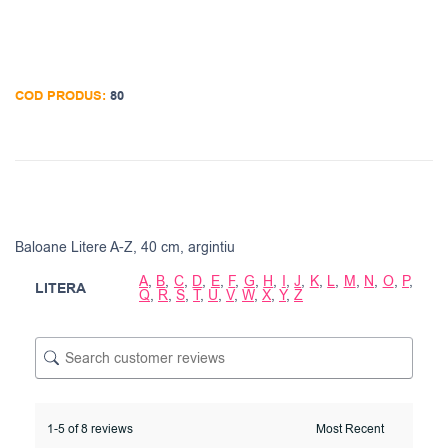
COD PRODUS:
80
Baloane Litere A-Z, 40 cm, argintiu
A
,
B
,
C
,
D
,
E
,
F
,
G
,
H
,
I
,
J
,
K
,
L
,
M
,
N
,
O
,
P
,
LITERA
Q
,
R
,
S
,
T
,
U
,
V
,
W
,
X
,
Y
,
Z
1-5 of 8 reviews