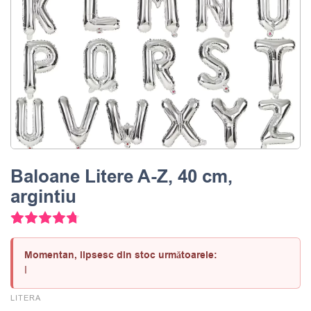
Baloane Litere A-Z, 40 cm,
argintiu
8
Evaluat la
4.75
din 5 pe baza a
evaluări ale clienților
Momentan, lipsesc din stoc următoarele:
I
LITERA