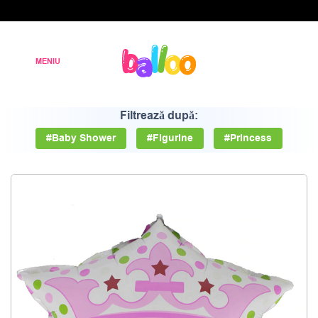
Filtrează după:
#Baby Shower
#Figurine
#Princess