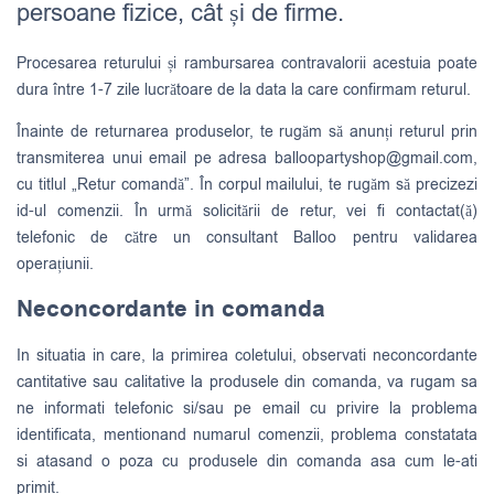
persoane fizice, cât și de firme.
Procesarea returului și rambursarea contravalorii acestuia poate
dura între 1-7 zile lucrătoare de la data la care confirmam returul.
Înainte de returnarea produselor, te rugăm să anunți returul prin
transmiterea unui email pe adresa
balloopartyshop@gmail.com
,
cu titlul „Retur comandă”. În corpul mailului, te rugăm să precizezi
id-ul comenzii. În urmă solicitării de retur, vei fi contactat(ă)
telefonic de către un consultant Balloo pentru validarea
operațiunii.
Neconcordante in comanda
In situatia in care, la primirea coletului, observati neconcordante
cantitative sau calitative la produsele din comanda, va rugam sa
ne informati telefonic si/sau pe email cu privire la problema
identificata, mentionand numarul comenzii, problema constatata
si atasand o poza cu produsele din comanda asa cum le-ati
primit.