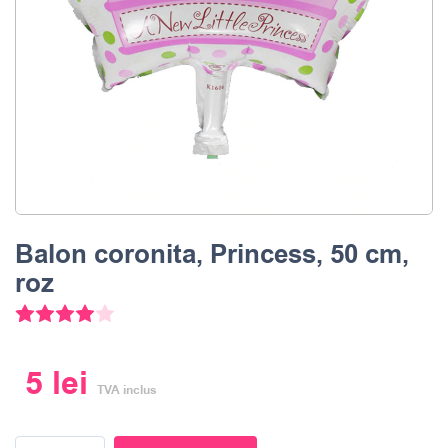
Balon coronita, Princess, 50 cm,
roz
2
Evaluat la
4.00
din 5 pe baza a
evaluări ale clienților
5
lei
TVA inclus