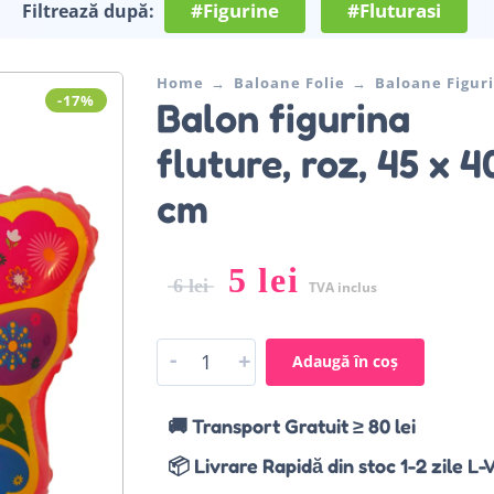
#Figurine
#Fluturasi
Filtrează după:
Home
Baloane Folie
Baloane Figur
-17%
Balon figurina
fluture, roz, 45 x 4
cm
5
lei
6
lei
TVA inclus
-
+
Adaugă în coș
🚚 Transport Gratuit ≥ 80 lei
📦 Livrare Rapidă din stoc 1-2 zile L-