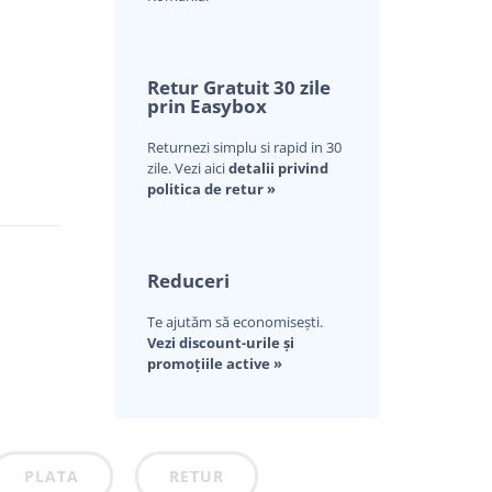
Retur Gratuit 30 zile
prin Easybox
Returnezi simplu si rapid in 30
zile. Vezi aici
detalii privind
politica de retur »
Reduceri
Te ajutăm să economisești.
Vezi discount-urile și
promoțiile active »
PLATA
RETUR