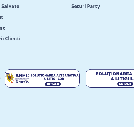
 Salvate
Seturi Party
st
ne
i Clienti
s