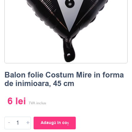
Balon folie Costum Mire in forma
de inimioara, 45 cm
6
lei
TVA inclus
-
+
Adaugă în coș