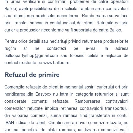
In urma verificarii si confirmarii problemei de catre operatorii
Balloo, aveti posibilitatea de a solicita rambursarea contravalorii
sau retrimiterea produselor neconforme. Rambursarea se va face
prin transfer bancar in contul indicat de client. Retrimiterea prin
curier a produselor neconforme va fi suportata de catre Balloo.
Pentru orice detalii sau neclarităţi privind returnarea produselor te
rugăm să ne contactezi pe e-mail la adresa
balloopartyshop@gmail.com
sau folosind celelalte mijloace de
contact existente pe www.balloo.ro.
Refuzul de primire
Comenzile refuzate de client in momentul sosirii curierului ori prin
neridicarea din Easybox nu intra in categoria retururilor si sunt
considerate comenzi refuzate. Rambursarea contravalorii
comenzilor refuzate implica retinerea contravalorii transportului
din valoarea comenzii, suma ramasa fiind transferata in contul
IBAN indicat de client. Clientii care au avut comenzi refuzate, nu
vor mai beneficia de plata ramburs, iar livrarea comenzii va fi