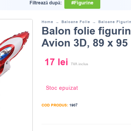
#Figurine
Filtrează după:
Home
Baloane Folie
Baloane Figuri
Balon folie figuri
Avion 3D, 89 x 95
17
lei
TVA inclus
Stoc epuizat
COD PRODUS:
1907