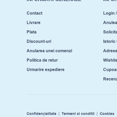
Contact
Login /
Livrare
Anule
Plata
Solicit
Discount-uri
Istori
Anularea unei comenzi
Adrese
Politica de retur
Wishlis
Urmarire expediere
Cupoa
Recenzi
Confidențialitate
|
Termeni si conditii
|
Cookies