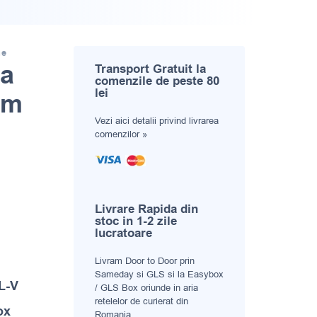
ne
na
Transport Gratuit la
comenzile de peste 80
lei
cm
Vezi aici
detalii privind livrarea
comenzilor »
Livrare Rapida din
stoc in 1-2 zile
lucratoare
Livram Door to Door prin
Sameday si GLS si la Easybox
 L-V
/ GLS Box oriunde in aria
retelelor de curierat din
ox
Romania.