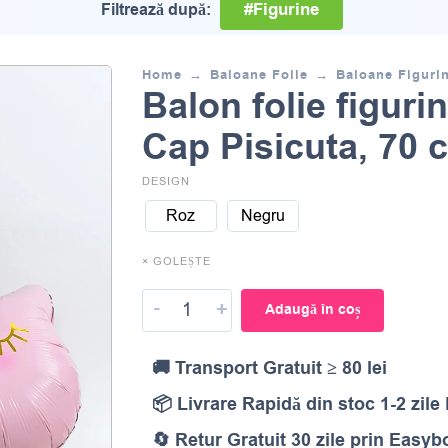
#Figurine
Filtrează după:
Home
Baloane Folie
Baloane Figuri
Balon folie figuri
Cap Pisicuta, 70 
DESIGN
Roz
Negru
× GOLEȘTE
-
+
Adaugă în coș
🚚 Transport Gratuit ≥ 80 lei
📦 Livrare Rapidă din stoc 1-2 zile
🔄 Retur Gratuit 30 zile prin Easyb