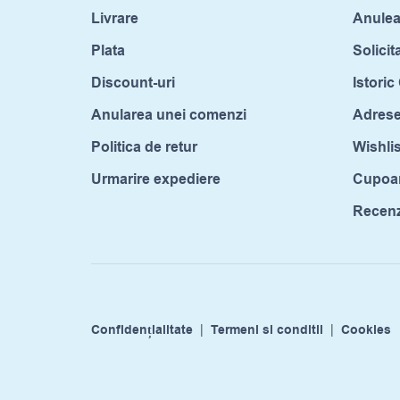
Livrare
Anule
Plata
Solicit
Discount-uri
Istori
Anularea unei comenzi
Adrese
Politica de retur
Wishlis
Urmarire expediere
Cupoa
Recenzi
Confidențialitate
|
Termeni si conditii
|
Cookies