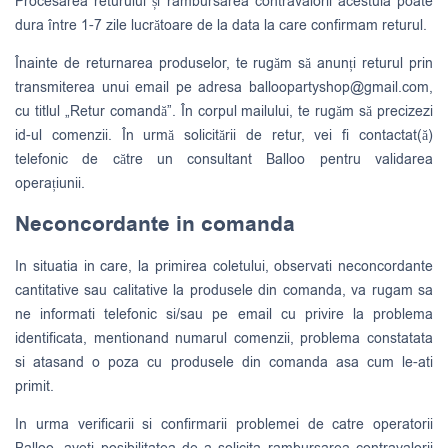
Procesarea returului și rambursarea contravalorii acestuia poate
dura între 1-7 zile lucrătoare de la data la care confirmam returul.
Înainte de returnarea produselor, te rugăm să anunți returul prin
transmiterea unui email pe adresa
balloopartyshop@gmail.com
,
cu titlul „Retur comandă”. În corpul mailului, te rugăm să precizezi
id-ul comenzii. În urmă solicitării de retur, vei fi contactat(ă)
telefonic de către un consultant Balloo pentru validarea
operațiunii.
Neconcordante in comanda
In situatia in care, la primirea coletului, observati neconcordante
cantitative sau calitative la produsele din comanda, va rugam sa
ne informati telefonic si/sau pe email cu privire la problema
identificata, mentionand numarul comenzii, problema constatata
si atasand o poza cu produsele din comanda asa cum le-ati
primit.
In urma verificarii si confirmarii problemei de catre operatorii