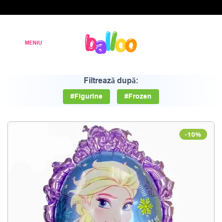
Filtrează după:
#Figurine
#Frozen
-10%