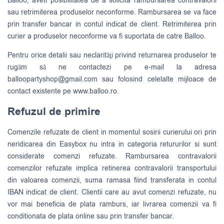
Balloo, aveti posibilitatea de a solicita rambursarea contravalorii
sau retrimiterea produselor neconforme. Rambursarea se va face
prin transfer bancar in contul indicat de client. Retrimiterea prin
curier a produselor neconforme va fi suportata de catre Balloo.
Pentru orice detalii sau neclarităţi privind returnarea produselor te
rugăm să ne contactezi pe e-mail la adresa
balloopartyshop@gmail.com
sau folosind celelalte mijloace de
contact existente pe www.balloo.ro.
Refuzul de primire
Comenzile refuzate de client in momentul sosirii curierului ori prin
neridicarea din Easybox nu intra in categoria retururilor si sunt
considerate comenzi refuzate. Rambursarea contravalorii
comenzilor refuzate implica retinerea contravalorii transportului
din valoarea comenzii, suma ramasa fiind transferata in contul
IBAN indicat de client. Clientii care au avut comenzi refuzate, nu
vor mai beneficia de plata ramburs, iar livrarea comenzii va fi
conditionata de plata online sau prin transfer bancar.