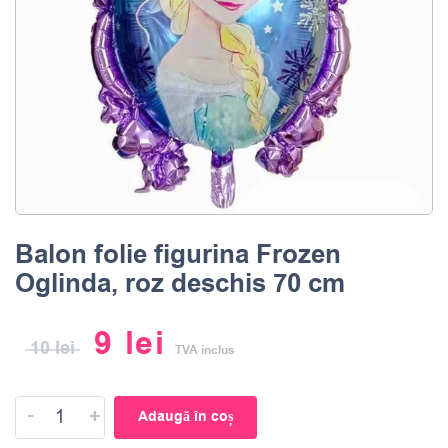
Balon folie figurina Frozen
Oglinda, roz deschis 70 cm
9
lei
10
lei
TVA inclus
-
+
Adaugă în coș