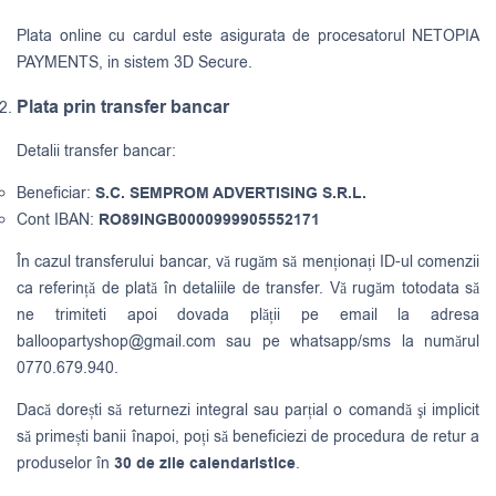
Plata online cu cardul este asigurata de procesatorul NETOPIA
PAYMENTS, in sistem 3D Secure.
Plata prin transfer bancar
Detalii transfer bancar:
Beneficiar:
S.C. SEMPROM ADVERTISING S.R.L.
Cont IBAN:
RO89INGB0000999905552171
În cazul transferului bancar, vă rugăm să menționați ID-ul comenzii
ca referință de plată în detaliile de transfer. Vă rugăm totodata să
ne trimiteti apoi dovada plății pe email la adresa
balloopartyshop@gmail.com
sau pe whatsapp/sms la numărul
0770.679.940.
Dacă dorești să returnezi integral sau parțial o comandă şi implicit
să primești banii înapoi, poți să beneficiezi de procedura de retur a
produselor în
30 de zile calendaristice
.