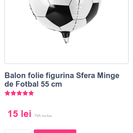
Balon folie figurina Sfera Minge
de Fotbal 55 cm
Evaluat la
5.00
din 5 pe baza unei evaluări a clientul
15
lei
TVA inclus