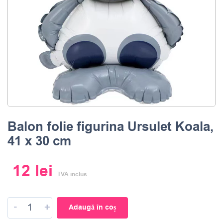
Balon folie figurina Ursulet Koala,
41 x 30 cm
12
lei
TVA inclus
-
+
Adaugă în coș