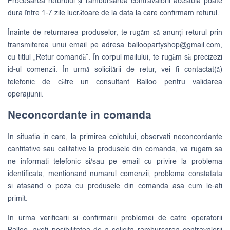
Procesarea returului și rambursarea contravalorii acestuia poate
dura între 1-7 zile lucrătoare de la data la care confirmam returul.
Înainte de returnarea produselor, te rugăm să anunți returul prin
transmiterea unui email pe adresa
balloopartyshop@gmail.com
,
cu titlul „Retur comandă”. În corpul mailului, te rugăm să precizezi
id-ul comenzii. În urmă solicitării de retur, vei fi contactat(ă)
telefonic de către un consultant Balloo pentru validarea
operațiunii.
Neconcordante in comanda
In situatia in care, la primirea coletului, observati neconcordante
cantitative sau calitative la produsele din comanda, va rugam sa
ne informati telefonic si/sau pe email cu privire la problema
identificata, mentionand numarul comenzii, problema constatata
si atasand o poza cu produsele din comanda asa cum le-ati
primit.
In urma verificarii si confirmarii problemei de catre operatorii