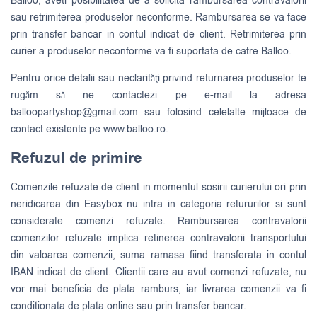
Balloo, aveti posibilitatea de a solicita rambursarea contravalorii
sau retrimiterea produselor neconforme. Rambursarea se va face
prin transfer bancar in contul indicat de client. Retrimiterea prin
curier a produselor neconforme va fi suportata de catre Balloo.
Pentru orice detalii sau neclarităţi privind returnarea produselor te
rugăm să ne contactezi pe e-mail la adresa
balloopartyshop@gmail.com
sau folosind celelalte mijloace de
contact existente pe www.balloo.ro.
Refuzul de primire
Comenzile refuzate de client in momentul sosirii curierului ori prin
neridicarea din Easybox nu intra in categoria retururilor si sunt
considerate comenzi refuzate. Rambursarea contravalorii
comenzilor refuzate implica retinerea contravalorii transportului
din valoarea comenzii, suma ramasa fiind transferata in contul
IBAN indicat de client. Clientii care au avut comenzi refuzate, nu
vor mai beneficia de plata ramburs, iar livrarea comenzii va fi
conditionata de plata online sau prin transfer bancar.