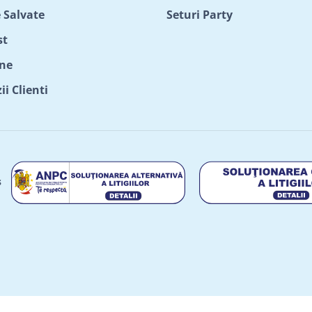
 Salvate
Seturi Party
st
ne
i Clienti
s