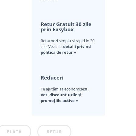
Retur Gratuit 30 zile
prin Easybox
Returnezi simplu si rapid in 30
zile. Vezi aici
detalii privind
politica de retur »
Reduceri
Te ajutăm să economisești.
Vezi discount-urile și
promoțiile active »
PLATA
RETUR