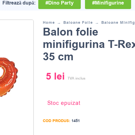
#Dino Party
#Minifigurine
Filtrează după:
Home
Baloane Folie
Baloane Minifig
Balon folie
minifigurina T-Re
35 cm
5
lei
TVA inclus
Stoc epuizat
COD PRODUS:
1451