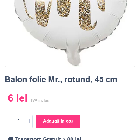
Balon folie Mr., rotund, 45 cm
6
lei
TVA inclus
-
+
Adaugă în coș
🚚 Transport Gratuit ≥ 80 lei