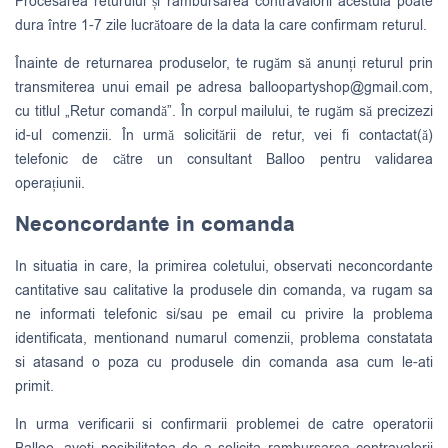
Procesarea returului și rambursarea contravalorii acestuia poate
dura între 1-7 zile lucrătoare de la data la care confirmam returul.
Înainte de returnarea produselor, te rugăm să anunți returul prin
transmiterea unui email pe adresa
balloopartyshop@gmail.com
,
cu titlul „Retur comandă”. În corpul mailului, te rugăm să precizezi
id-ul comenzii. În urmă solicitării de retur, vei fi contactat(ă)
telefonic de către un consultant Balloo pentru validarea
operațiunii.
Neconcordante in comanda
In situatia in care, la primirea coletului, observati neconcordante
cantitative sau calitative la produsele din comanda, va rugam sa
ne informati telefonic si/sau pe email cu privire la problema
identificata, mentionand numarul comenzii, problema constatata
si atasand o poza cu produsele din comanda asa cum le-ati
primit.
In urma verificarii si confirmarii problemei de catre operatorii