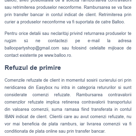
Balloo, aveti posibilitatea de a solicita rambursarea contravalorii
sau retrimiterea produselor neconforme. Rambursarea se va face
prin transfer bancar in contul indicat de client. Retrimiterea prin
curier a produselor neconforme va fi suportata de catre Balloo.
Pentru orice detalii sau neclarităţi privind returnarea produselor te
rugăm să ne contactezi pe e-mail la adresa
balloopartyshop@gmail.com
sau folosind celelalte mijloace de
contact existente pe www.balloo.ro.
Refuzul de primire
Comenzile refuzate de client in momentul sosirii curierului ori prin
neridicarea din Easybox nu intra in categoria retururilor si sunt
considerate comenzi refuzate. Rambursarea contravalorii
comenzilor refuzate implica retinerea contravalorii transportului
din valoarea comenzii, suma ramasa fiind transferata in contul
IBAN indicat de client. Clientii care au avut comenzi refuzate, nu
vor mai beneficia de plata ramburs, iar livrarea comenzii va fi
conditionata de plata online sau prin transfer bancar.