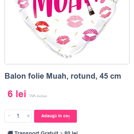
Balon folie Muah, rotund, 45 cm
6
lei
TVA inclus
-
+
Adaugă în coș
🚚 Transport Gratuit ≥ 80 lei