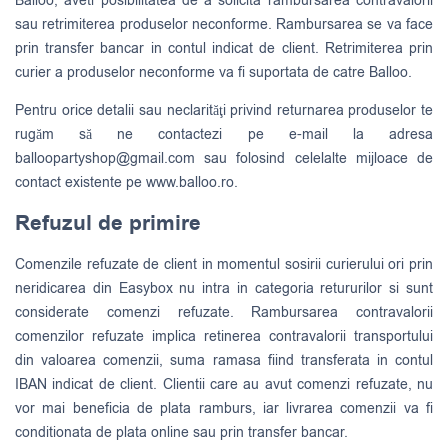
Balloo, aveti posibilitatea de a solicita rambursarea contravalorii
sau retrimiterea produselor neconforme. Rambursarea se va face
prin transfer bancar in contul indicat de client. Retrimiterea prin
curier a produselor neconforme va fi suportata de catre Balloo.
Pentru orice detalii sau neclarităţi privind returnarea produselor te
rugăm să ne contactezi pe e-mail la adresa
balloopartyshop@gmail.com
sau folosind celelalte mijloace de
contact existente pe www.balloo.ro.
Refuzul de primire
Comenzile refuzate de client in momentul sosirii curierului ori prin
neridicarea din Easybox nu intra in categoria retururilor si sunt
considerate comenzi refuzate. Rambursarea contravalorii
comenzilor refuzate implica retinerea contravalorii transportului
din valoarea comenzii, suma ramasa fiind transferata in contul
IBAN indicat de client. Clientii care au avut comenzi refuzate, nu
vor mai beneficia de plata ramburs, iar livrarea comenzii va fi
conditionata de plata online sau prin transfer bancar.