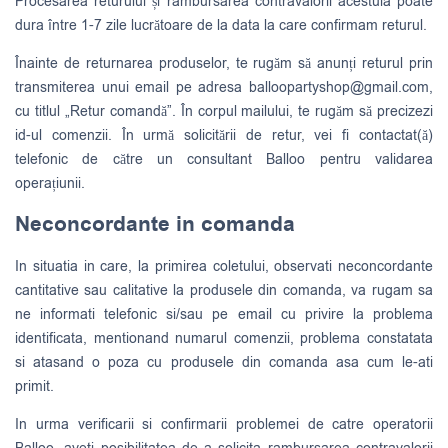
Procesarea returului și rambursarea contravalorii acestuia poate
dura între 1-7 zile lucrătoare de la data la care confirmam returul.
Înainte de returnarea produselor, te rugăm să anunți returul prin
transmiterea unui email pe adresa
balloopartyshop@gmail.com
,
cu titlul „Retur comandă”. În corpul mailului, te rugăm să precizezi
id-ul comenzii. În urmă solicitării de retur, vei fi contactat(ă)
telefonic de către un consultant Balloo pentru validarea
operațiunii.
Neconcordante in comanda
In situatia in care, la primirea coletului, observati neconcordante
cantitative sau calitative la produsele din comanda, va rugam sa
ne informati telefonic si/sau pe email cu privire la problema
identificata, mentionand numarul comenzii, problema constatata
si atasand o poza cu produsele din comanda asa cum le-ati
primit.
In urma verificarii si confirmarii problemei de catre operatorii