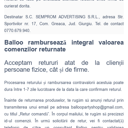
curierat dorita.
Destinatar S.C. SEMPROM ADVERTISING S.R.L., adresa Str.
Sportivilor nr. 17, Com. Greaca, Jud. Giurgiu. Tel. de contact
0770.679.940.
Balloo rambursează integral valoarea
comenzilor returnate
Acceptam retururi atat de la clienții
persoane fizice, cât și de firme.
Procesarea returului și rambursarea contravalorii acestuia poate
dura între 1-7 zile lucrătoare de la data la care confirmam returul.
Înainte de returnarea produselor, te rugăm să anunți returul prin
transmiterea unui email pe adresa
balloopartyshop@gmail.com
,
cu titlul „Retur comandă”. În corpul mailului, te rugăm să precizezi
id-ul comenzii. În urmă solicitării de retur, vei fi contactat(ă)
telefonic de către un consultant Balloo pentru validarea