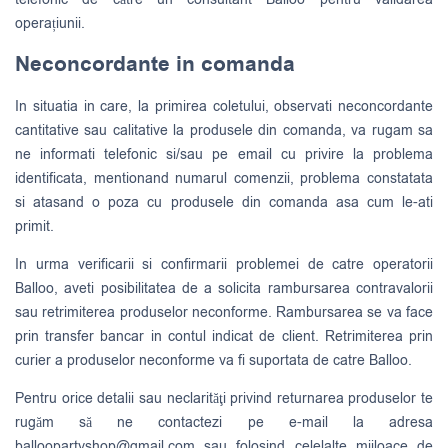
operațiunii.
Neconcordante in comanda
In situatia in care, la primirea coletului, observati neconcordante
cantitative sau calitative la produsele din comanda, va rugam sa
ne informati telefonic si/sau pe email cu privire la problema
identificata, mentionand numarul comenzii, problema constatata
si atasand o poza cu produsele din comanda asa cum le-ati
primit.
In urma verificarii si confirmarii problemei de catre operatorii
Balloo, aveti posibilitatea de a solicita rambursarea contravalorii
sau retrimiterea produselor neconforme. Rambursarea se va face
prin transfer bancar in contul indicat de client. Retrimiterea prin
curier a produselor neconforme va fi suportata de catre Balloo.
Pentru orice detalii sau neclarităţi privind returnarea produselor te
rugăm să ne contactezi pe e-mail la adresa
balloopartyshop@gmail.com
sau folosind celelalte mijloace de