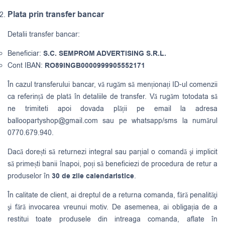
Plata prin transfer bancar
Detalii transfer bancar:
Beneficiar:
S.C. SEMPROM ADVERTISING S.R.L.
Cont IBAN:
RO89INGB0000999905552171
În cazul transferului bancar, vă rugăm să menționați ID-ul comenzii
ca referință de plată în detaliile de transfer. Vă rugăm totodata să
ne trimiteti apoi dovada plății pe email la adresa
balloopartyshop@gmail.com
sau pe whatsapp/sms la numărul
0770.679.940.
Dacă dorești să returnezi integral sau parțial o comandă şi implicit
să primești banii înapoi, poți să beneficiezi de procedura de retur a
produselor în
30 de zile calendaristice
.
În calitate de client, ai dreptul de a returna comanda, fără penalităţi
şi fără invocarea vreunui motiv. De asemenea, ai obligația de a
restitui toate produsele din intreaga comanda, aflate în