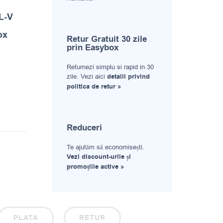
 L-V
ox
Retur Gratuit 30 zile
prin Easybox
Returnezi simplu si rapid in 30
zile. Vezi aici
detalii privind
politica de retur »
Reduceri
Te ajutăm să economisești.
Vezi discount-urile și
promoțiile active »
PLATA
RETUR