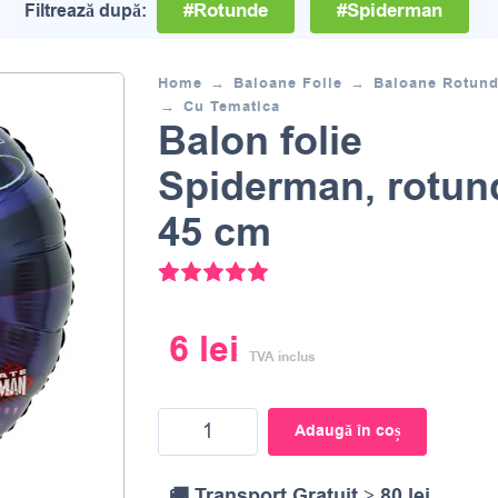
#Rotunde
#Spiderman
Filtrează după:
Home
Baloane Folie
Baloane Rotun
Cu Tematica
Balon folie
Spiderman, rotun
45 cm
2
Evaluat la
5.00
din 5 pe baza a
6
lei
TVA inclus
Adaugă în coș
🚚 Transport Gratuit ≥ 80 lei