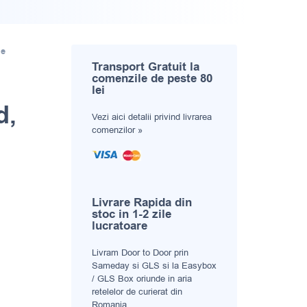
de
Transport Gratuit la
comenzile de peste 80
lei
d,
Vezi aici
detalii privind livrarea
comenzilor »
evaluări ale clienților
Livrare Rapida din
stoc in 1-2 zile
lucratoare
Livram Door to Door prin
Sameday si GLS si la Easybox
/ GLS Box oriunde in aria
retelelor de curierat din
Romania.