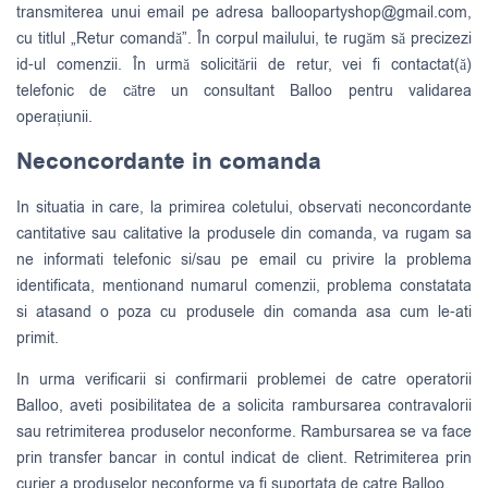
transmiterea unui email pe adresa
balloopartyshop@gmail.com
,
cu titlul „Retur comandă”. În corpul mailului, te rugăm să precizezi
id-ul comenzii. În urmă solicitării de retur, vei fi contactat(ă)
telefonic de către un consultant Balloo pentru validarea
operațiunii.
Neconcordante in comanda
In situatia in care, la primirea coletului, observati neconcordante
cantitative sau calitative la produsele din comanda, va rugam sa
ne informati telefonic si/sau pe email cu privire la problema
identificata, mentionand numarul comenzii, problema constatata
si atasand o poza cu produsele din comanda asa cum le-ati
primit.
In urma verificarii si confirmarii problemei de catre operatorii
Balloo, aveti posibilitatea de a solicita rambursarea contravalorii
sau retrimiterea produselor neconforme. Rambursarea se va face
prin transfer bancar in contul indicat de client. Retrimiterea prin
curier a produselor neconforme va fi suportata de catre Balloo.