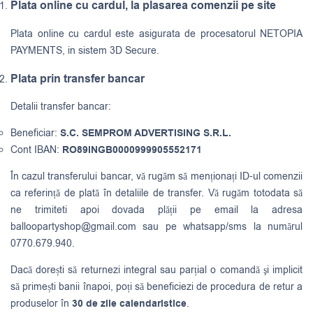
Plata online cu cardul, la plasarea comenzii pe site
Plata online cu cardul este asigurata de procesatorul NETOPIA
PAYMENTS, in sistem 3D Secure.
Plata prin transfer bancar
Detalii transfer bancar:
Beneficiar:
S.C. SEMPROM ADVERTISING S.R.L.
Cont IBAN:
RO89INGB0000999905552171
În cazul transferului bancar, vă rugăm să menționați ID-ul comenzii
ca referință de plată în detaliile de transfer. Vă rugăm totodata să
ne trimiteti apoi dovada plății pe email la adresa
balloopartyshop@gmail.com
sau pe whatsapp/sms la numărul
0770.679.940.
Dacă dorești să returnezi integral sau parțial o comandă şi implicit
să primești banii înapoi, poți să beneficiezi de procedura de retur a
produselor în
30 de zile calendaristice
.