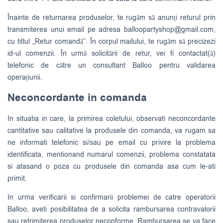
Înainte de returnarea produselor, te rugăm să anunți returul prin
transmiterea unui email pe adresa
balloopartyshop@gmail.com
,
cu titlul „Retur comandă”. În corpul mailului, te rugăm să precizezi
id-ul comenzii. În urmă solicitării de retur, vei fi contactat(ă)
telefonic de către un consultant Balloo pentru validarea
operațiunii.
Neconcordante in comanda
In situatia in care, la primirea coletului, observati neconcordante
cantitative sau calitative la produsele din comanda, va rugam sa
ne informati telefonic si/sau pe email cu privire la problema
identificata, mentionand numarul comenzii, problema constatata
si atasand o poza cu produsele din comanda asa cum le-ati
primit.
In urma verificarii si confirmarii problemei de catre operatorii
Balloo, aveti posibilitatea de a solicita rambursarea contravalorii
sau retrimiterea produselor neconforme. Rambursarea se va face