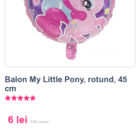
Balon My Little Pony, rotund, 45
cm
Evaluat la
5.00
din 5 pe baza unei evaluări a clientul
6
lei
TVA inclus