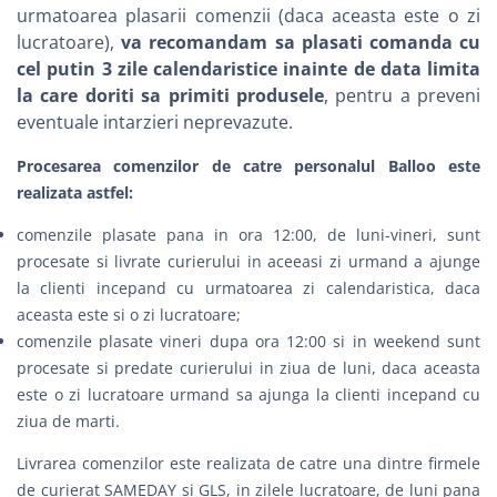
urmatoarea plasarii comenzii (daca aceasta este o zi
lucratoare),
va recomandam sa plasati comanda cu
cel putin 3 zile calendaristice inainte de data limita
la care doriti sa primiti produsele
, pentru a preveni
eventuale intarzieri neprevazute.
Procesarea comenzilor de catre personalul Balloo este
realizata astfel:
comenzile plasate pana in ora 12:00, de luni-vineri, sunt
procesate si livrate curierului in aceeasi zi urmand a ajunge
la clienti incepand cu urmatoarea zi calendaristica, daca
aceasta este si o zi lucratoare;
comenzile plasate vineri dupa ora 12:00 si in weekend sunt
procesate si predate curierului in ziua de luni, daca aceasta
este o zi lucratoare urmand sa ajunga la clienti incepand cu
ziua de marti.
Livrarea comenzilor este realizata de catre una dintre firmele
de curierat
SAMEDAY
si
GLS
, in zilele lucratoare, de luni pana