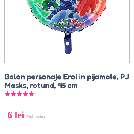
Balon personaje Eroi in pijamale, PJ
Masks, rotund, 45 cm
3
Evaluat la
5.00
din 5 pe baza a
evaluări ale clienț
6
lei
TVA inclus