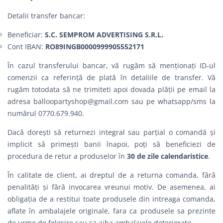
Detalii transfer bancar:
Beneficiar:
S.C. SEMPROM ADVERTISING S.R.L.
Cont IBAN:
RO89INGB0000999905552171
În cazul transferului bancar, vă rugăm să menționați ID-ul
comenzii ca referință de plată în detaliile de transfer. Vă
rugăm totodata să ne trimiteti apoi dovada plății pe email la
adresa
balloopartyshop@gmail.com
sau pe whatsapp/sms la
numărul 0770.679.940.
Dacă dorești să returnezi integral sau parțial o comandă şi
implicit să primești banii înapoi, poți să beneficiezi de
procedura de retur a produselor în
30 de zile calendaristice
.
În calitate de client, ai dreptul de a returna comanda, fără
penalităţi şi fără invocarea vreunui motiv. De asemenea, ai
obligația de a restitui toate produsele din intreaga comanda,
aflate în ambalajele originale, fara ca produsele sa prezinte
de urme de folosire sau sa aiba ambalajele deteriorate.