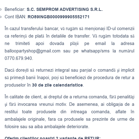
Beneficiar:
S.C. SEMPROM ADVERTISING S.R.L.
Cont IBAN:
RO89INGB0000999905552171
În cazul transferului bancar, vă rugăm să menționați ID-ul comenzii
ca referință de plată în detaliile de transfer. Vă rugăm totodata să
ne trimiteti apoi dovada plății pe email la adresa
balloopartyshop@gmail.com
sau pe whatsapp/sms la numărul
0770.679.940.
Dacă dorești să returnezi integral sau parțial o comandă şi implicit
să primești banii înapoi, poți să beneficiezi de procedura de retur a
produselor în
30 de zile calendaristice
.
În calitate de client, ai dreptul de a returna comanda, fără penalităţi
şi fără invocarea vreunui motiv. De asemenea, ai obligația de a
restitui toate produsele din intreaga comanda, aflate în
ambalajele originale, fara ca produsele sa prezinte de urme de
folosire sau sa aiba ambalajele deteriorate.
Oferim clientilor noastri 2 variante de RETUR: