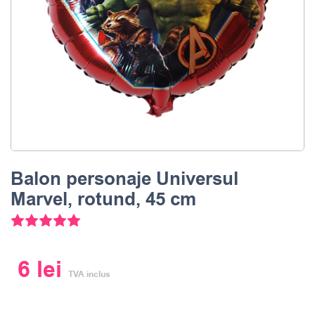
Balon personaje Universul
Marvel, rotund, 45 cm
Evaluat la
5.00
din 5 pe baza unei evaluări a clientul
6
lei
TVA inclus