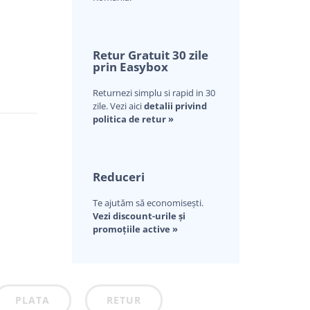
Retur Gratuit 30 zile
prin Easybox
Returnezi simplu si rapid in 30
zile. Vezi aici
detalii privind
politica de retur »
Reduceri
Te ajutăm să economisești.
Vezi discount-urile și
promoțiile active »
PLATA
RETUR