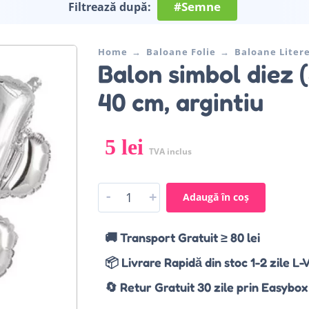
#Semne
Filtrează după:
Home
Baloane Folie
Baloane Liter
Balon simbol diez (
40 cm, argintiu
5
lei
TVA inclus
-
+
Adaugă în coș
🚚 Transport Gratuit ≥ 80 lei
📦 Livrare Rapidă din stoc 1-2 zile L-
🔄 Retur Gratuit 30 zile prin Easybox