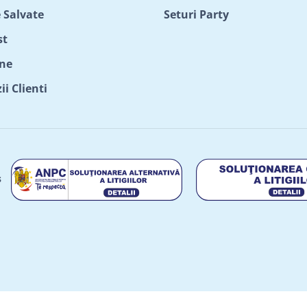
 Salvate
Seturi Party
st
ne
i Clienti
s