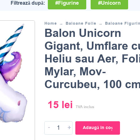
#Figurine
#Unicorn
Filtrează după:
Home
Baloane Folie
Baloane Figuri
Balon Unicorn
Gigant, Umflare c
Heliu sau Aer, Fol
Mylar, Mov-
Curcubeu, 100 c
15
lei
TVA inclus
-
+
Adaugă în coș