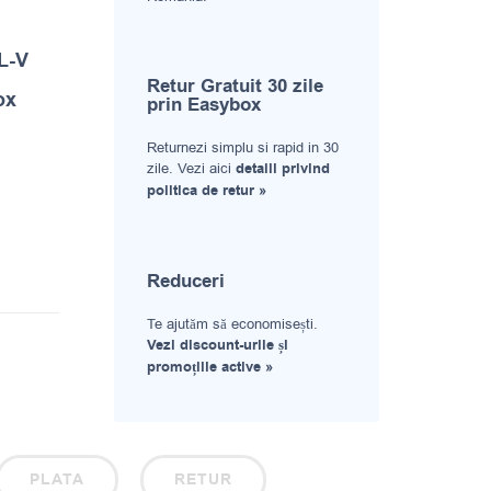
 L-V
Retur Gratuit 30 zile
ox
prin Easybox
Returnezi simplu si rapid in 30
zile. Vezi aici
detalii privind
politica de retur »
Reduceri
Te ajutăm să economisești.
Vezi discount-urile și
promoțiile active »
PLATA
RETUR