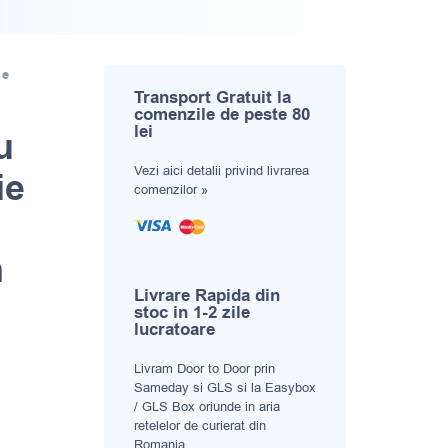
ne
Transport Gratuit la
comenzile de peste 80
lei
u
Vezi aici
detalii privind livrarea
ie
comenzilor »
m
Livrare Rapida din
stoc in 1-2 zile
lucratoare
Livram Door to Door prin
Sameday si GLS si la Easybox
/ GLS Box oriunde in aria
retelelor de curierat din
Romania.