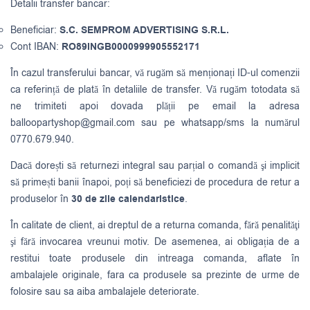
Detalii transfer bancar:
Beneficiar:
S.C. SEMPROM ADVERTISING S.R.L.
Cont IBAN:
RO89INGB0000999905552171
În cazul transferului bancar, vă rugăm să menționați ID-ul comenzii
ca referință de plată în detaliile de transfer. Vă rugăm totodata să
ne trimiteti apoi dovada plății pe email la adresa
balloopartyshop@gmail.com
sau pe whatsapp/sms la numărul
0770.679.940.
Dacă dorești să returnezi integral sau parțial o comandă şi implicit
să primești banii înapoi, poți să beneficiezi de procedura de retur a
produselor în
30 de zile calendaristice
.
În calitate de client, ai dreptul de a returna comanda, fără penalităţi
şi fără invocarea vreunui motiv. De asemenea, ai obligația de a
restitui toate produsele din intreaga comanda, aflate în
ambalajele originale, fara ca produsele sa prezinte de urme de
folosire sau sa aiba ambalajele deteriorate.