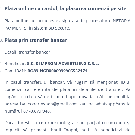
Plata online cu cardul, la plasarea comenzii pe site
Plata online cu cardul este asigurata de procesatorul NETOPIA
PAYMENTS, in sistem 3D Secure.
Plata prin transfer bancar
Detalii transfer bancar:
Beneficiar:
S.C. SEMPROM ADVERTISING S.R.L.
Cont IBAN:
RO89INGB0000999905552171
În cazul transferului bancar, vă rugăm să menționați ID-ul
comenzii ca referință de plată în detaliile de transfer. Vă
rugăm totodata să ne trimiteti apoi dovada plății pe email la
adresa
balloopartyshop@gmail.com
sau pe whatsapp/sms la
numărul 0770.679.940.
Dacă dorești să returnezi integral sau parțial o comandă şi
implicit să primești banii înapoi, poți să beneficiezi de