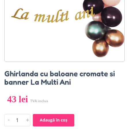
Ghirlanda cu baloane cromate si
banner La Multi Ani
43
lei
TVA inclus
-
+
Adaugă în coș