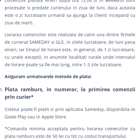
comenzile plasate vineri dupa ora 12:00 si in weekend sunt
procesate si predate curierului in ziua de luni, daca aceasta
este o zi lucratoare urmand sa ajunga la clienti incepand cu
ziua de marti.
Livrarea comenzilor este realizata de catre una dintre firmele
de curierat
SAMEDAY
si
GLS
, in zilele lucratoare, de luni pana
vineri, iar timpul de livrare este, in general, de 1 zi lucratoare,
cu unele exceptii, in anumite localitati rurale unde intervalul
de livrare poate sa fie mai lung, intre 1-3 zile lucratoare.
Asiguram urmatoarele metode de plata:
Plata ramburs, in numerar, la primirea comenzii
prin curier*
Coletul poate fi platit si prin aplicatia Sameday, disponibila in
Goole Play sau in Apple Store.
*Comanda minima acceptata pentru livrarea comenzilor cu
plata ramburs este de 50 lei cu tot cu costul transportului