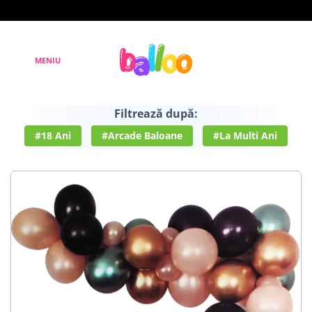
Filtrează după:
#18 Ani
#Arcade Baloane
#La Multi Ani