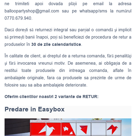
ne trimiteti apoi dovada plății pe email la adresa
balloopartyshop@gmail.com
sau pe whatsapp/sms la numărul
0770.679.940.
Dacă dorești să returnezi integral sau parțial o comandă şi implicit
să primești banii înapoi, poți să beneficiezi de procedura de retur a
produselor în
30 de zile calendaristice
.
În calitate de client, ai dreptul de a returna comanda, fără penalităţi
şi fără invocarea vreunui motiv. De asemenea, ai obligația de a
restitui toate produsele din intreaga comanda, aflate în
ambalajele originale, fara ca produsele sa prezinte de urme de
folosire sau sa aiba ambalajele deteriorate.
Oferim clientilor noastri 2 variante de RETUR:
Predare in Easybox