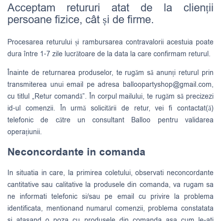
Acceptam retururi atat de la clienții
persoane fizice, cât și de firme.
Procesarea returului și rambursarea contravalorii acestuia poate
dura între 1-7 zile lucrătoare de la data la care confirmam returul.
Înainte de returnarea produselor, te rugăm să anunți returul prin
transmiterea unui email pe adresa
balloopartyshop@gmail.com
,
cu titlul „Retur comandă”. În corpul mailului, te rugăm să precizezi
id-ul comenzii. În urmă solicitării de retur, vei fi contactat(ă)
telefonic de către un consultant Balloo pentru validarea
operațiunii.
Neconcordante in comanda
In situatia in care, la primirea coletului, observati neconcordante
cantitative sau calitative la produsele din comanda, va rugam sa
ne informati telefonic si/sau pe email cu privire la problema
identificata, mentionand numarul comenzii, problema constatata
si atasand o poza cu produsele din comanda asa cum le-ati