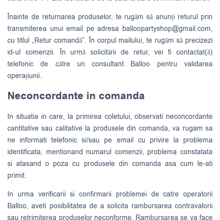
Înainte de returnarea produselor, te rugăm să anunți returul prin
transmiterea unui email pe adresa
balloopartyshop@gmail.com
,
cu titlul „Retur comandă”. În corpul mailului, te rugăm să precizezi
id-ul comenzii. În urmă solicitării de retur, vei fi contactat(ă)
telefonic de către un consultant Balloo pentru validarea
operațiunii.
Neconcordante in comanda
In situatia in care, la primirea coletului, observati neconcordante
cantitative sau calitative la produsele din comanda, va rugam sa
ne informati telefonic si/sau pe email cu privire la problema
identificata, mentionand numarul comenzii, problema constatata
si atasand o poza cu produsele din comanda asa cum le-ati
primit.
In urma verificarii si confirmarii problemei de catre operatorii
Balloo, aveti posibilitatea de a solicita rambursarea contravalorii
sau retrimiterea produselor neconforme. Rambursarea se va face