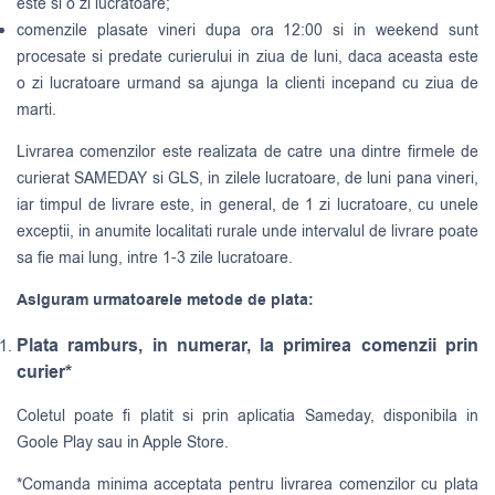
este si o zi lucratoare;
comenzile plasate vineri dupa ora 12:00 si in weekend sunt
procesate si predate curierului in ziua de luni, daca aceasta este
o zi lucratoare urmand sa ajunga la clienti incepand cu ziua de
marti.
Livrarea comenzilor este realizata de catre una dintre firmele de
curierat
SAMEDAY
si
GLS
, in zilele lucratoare, de luni pana vineri,
iar timpul de livrare este, in general, de 1 zi lucratoare, cu unele
exceptii, in anumite localitati rurale unde intervalul de livrare poate
sa fie mai lung, intre 1-3 zile lucratoare.
Asiguram urmatoarele metode de plata:
Plata ramburs, in numerar, la primirea comenzii prin
curier*
Coletul poate fi platit si prin aplicatia Sameday, disponibila in
Goole Play sau in Apple Store.
*Comanda minima acceptata pentru livrarea comenzilor cu plata