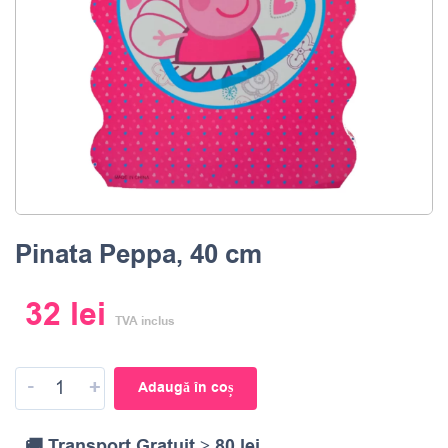
Pinata Peppa, 40 cm
32
lei
TVA inclus
-
+
Adaugă în coș
🚚 Transport Gratuit ≥ 80 lei