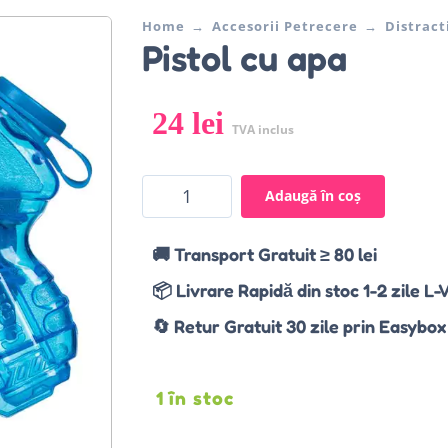
Home
Accesorii Petrecere
Distract
Pistol cu apa
24
lei
TVA inclus
Adaugă în coș
🚚 Transport Gratuit ≥ 80 lei
📦 Livrare Rapidă din stoc 1-2 zile L-
🔄 Retur Gratuit 30 zile prin Easybox
1 în stoc