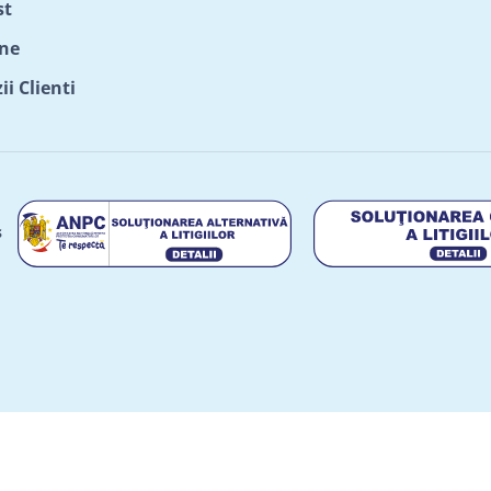
st
ne
i Clienti
s