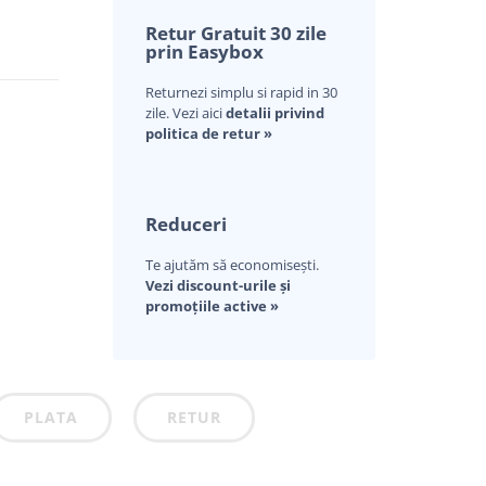
Retur Gratuit 30 zile
prin Easybox
Returnezi simplu si rapid in 30
zile. Vezi aici
detalii privind
politica de retur »
Reduceri
Te ajutăm să economisești.
Vezi discount-urile și
promoțiile active »
PLATA
RETUR