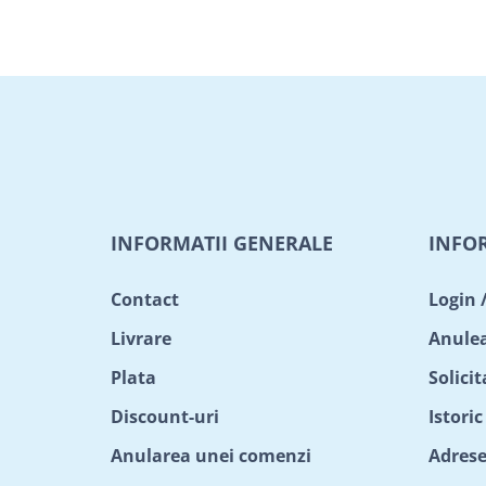
INFORMATII GENERALE
INFO
Contact
Login 
Livrare
Anule
Plata
Solici
Discount-uri
Istori
Anularea unei comenzi
Adrese