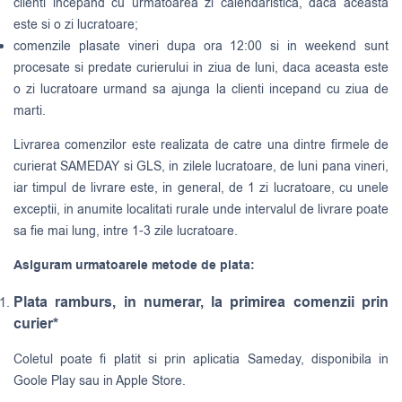
clienti incepand cu urmatoarea zi calendaristica, daca aceasta
este si o zi lucratoare;
comenzile plasate vineri dupa ora 12:00 si in weekend sunt
procesate si predate curierului in ziua de luni, daca aceasta este
o zi lucratoare urmand sa ajunga la clienti incepand cu ziua de
marti.
Livrarea comenzilor este realizata de catre una dintre firmele de
curierat
SAMEDAY
si
GLS
, in zilele lucratoare, de luni pana vineri,
iar timpul de livrare este, in general, de 1 zi lucratoare, cu unele
exceptii, in anumite localitati rurale unde intervalul de livrare poate
sa fie mai lung, intre 1-3 zile lucratoare.
Asiguram urmatoarele metode de plata:
Plata ramburs, in numerar, la primirea comenzii prin
curier*
Coletul poate fi platit si prin aplicatia Sameday, disponibila in
Goole Play sau in Apple Store.