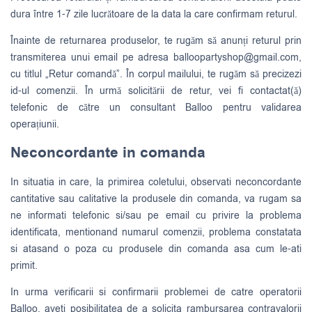
dura între 1-7 zile lucrătoare de la data la care confirmam returul.
Înainte de returnarea produselor, te rugăm să anunți returul prin
transmiterea unui email pe adresa
balloopartyshop@gmail.com
,
cu titlul „Retur comandă”. În corpul mailului, te rugăm să precizezi
id-ul comenzii. În urmă solicitării de retur, vei fi contactat(ă)
telefonic de către un consultant Balloo pentru validarea
operațiunii.
Neconcordante in comanda
In situatia in care, la primirea coletului, observati neconcordante
cantitative sau calitative la produsele din comanda, va rugam sa
ne informati telefonic si/sau pe email cu privire la problema
identificata, mentionand numarul comenzii, problema constatata
si atasand o poza cu produsele din comanda asa cum le-ati
primit.
In urma verificarii si confirmarii problemei de catre operatorii
Balloo, aveti posibilitatea de a solicita rambursarea contravalorii