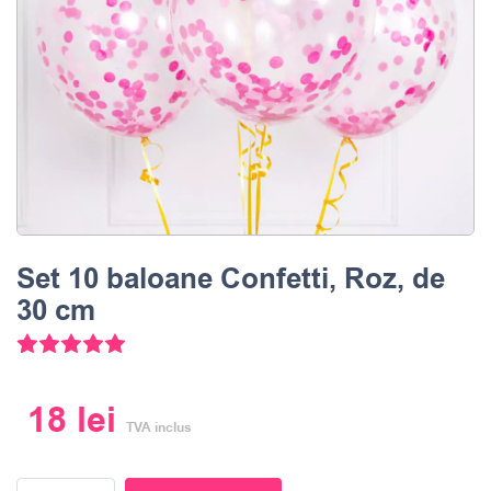
Set 10 baloane Confetti, Roz, de
30 cm
5
Evaluat la
5.00
din 5 pe baza a
evaluări ale clienților
18
lei
TVA inclus