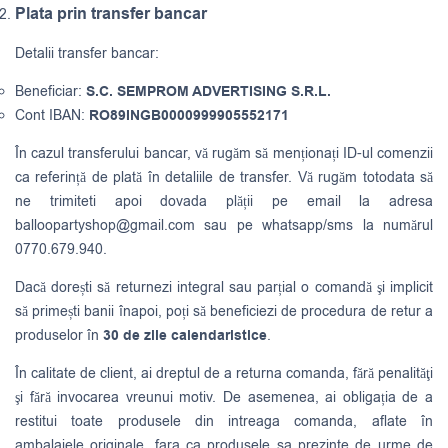
Plata prin transfer bancar
Detalii transfer bancar:
Beneficiar:
S.C. SEMPROM ADVERTISING S.R.L.
Cont IBAN:
RO89INGB0000999905552171
În cazul transferului bancar, vă rugăm să menționați ID-ul comenzii
ca referință de plată în detaliile de transfer. Vă rugăm totodata să
ne trimiteti apoi dovada plății pe email la adresa
balloopartyshop@gmail.com
sau pe whatsapp/sms la numărul
0770.679.940.
Dacă dorești să returnezi integral sau parțial o comandă şi implicit
să primești banii înapoi, poți să beneficiezi de procedura de retur a
produselor în
30 de zile calendaristice
.
În calitate de client, ai dreptul de a returna comanda, fără penalităţi
şi fără invocarea vreunui motiv. De asemenea, ai obligația de a
restitui toate produsele din intreaga comanda, aflate în
ambalajele originale, fara ca produsele sa prezinte de urme de